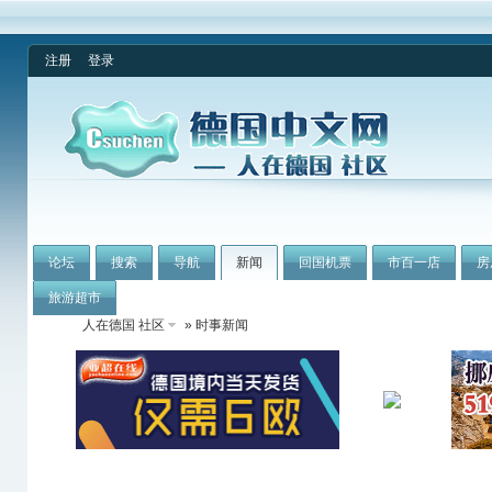
注册
登录
论坛
搜索
导航
新闻
回国机票
市百一店
房
旅游超市
人在德国 社区
» 时事新闻