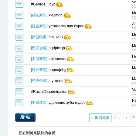
Vo
#George Floyd
20
Ma
[
科技新闻
]
xtejjmonj
20
An
[
社会新闻
]
установка для бурен
20
Ma
[
原创独家
]
rlmjuvalz
20
Ma
[
经济金融
]
pqdpfxlqb
20
Li
[
中国新闻
]
pbjeuavwk
20
Ma
[
科技新闻
]
bbpeajehy
20
Ma
[
经济金融
]
ioytxmnuf
20
Vo
#RacialDiscrimination
20
Pa
[
中国新闻
]
удаление зуба мудро
20
发帖
返回首页
1 ...
2
正在浏览此版块的会员