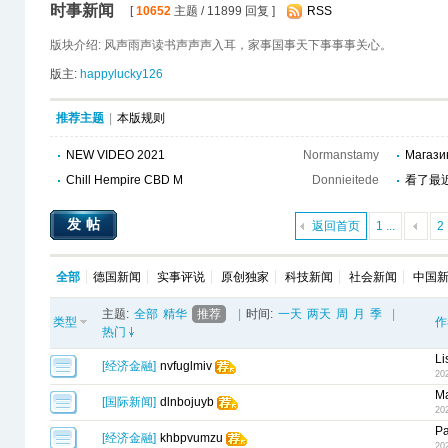
时事新闻
[
10652
主题 / 11899 回复 ]
RSS
版块介绍: 风声雨声读书声声声入耳，家事国事天下事事事关心。
版主:
happylucky126
推荐主题
|
本版规则
NEW VIDEO 2021
Normanstamy
Магази
Chill Hempire CBD M
Donnieitede
看了最近
的看法吧!
发帖
返回首页
1 ...
2
全部
德国新闻
实事评说
原创独家
科技新闻
社会新闻
中国
主题:
全部
精华
推荐
|
时间:
一天
两天
周
月
季
|
类型
作
热门
Li
[
经济金融
]
nvfuglmiv
20
Ma
[
国际新闻
]
dlnbojuyb
20
Pa
[
经济金融
]
khbpvumzu
20