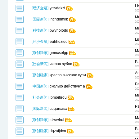
Li
[
经济金融
]
yctvdekzt
20
Ma
[
国际新闻
]
lhcnddmkb
20
Ma
[
科技新闻
]
bwynolodg
20
Li
[
经济金融
]
euhhqziqd
20
Ma
[
原创独家
]
gmnxselgp
20
Pa
[
社会新闻
]
чистка зубов
20
An
[
原创独家
]
кресло высокое купи
20
Pa
[
中国新闻
]
сколько действует а
20
Ma
[
社会新闻
]
ibmojhrdu
20
Pa
[
国际新闻
]
cqqarsasx
20
Ma
[
原创独家
]
iclwwfrol
20
Pa
[
原创独家
]
dqzatjdvn
20