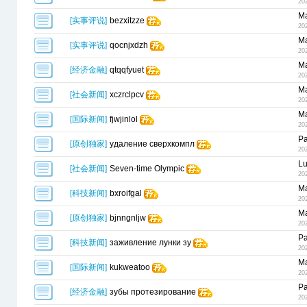
20
Ma
[
实事评说
]
bezxitzze
20
Ma
[
实事评说
]
qocnjxdzh
20
Ma
[
经济金融
]
qtqqfyuet
20
Ma
[
社会新闻
]
xczrclpcv
20
Ma
[
国际新闻
]
fjwjinlol
20
Pa
[
原创独家
]
удаление сверхкомпл
20
L
[
社会新闻
]
Seven-time Olympic
20
Ma
[
科技新闻
]
bxroifgal
20
Ma
[
原创独家
]
bjnngnljw
20
Pa
[
科技新闻
]
заживление лунки зу
20
Ma
[
国际新闻
]
kukweatoo
20
Pa
[
经济金融
]
зубы протезирование
20