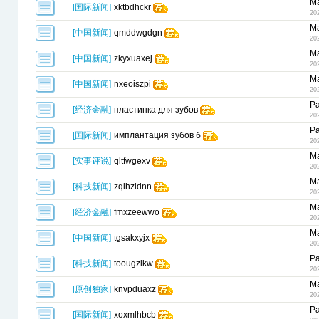
Ma
[
国际新闻
]
xktbdhckr
20
Ma
[
中国新闻
]
qmddwgdgn
20
Ma
[
中国新闻
]
zkyxuaxej
20
Ma
[
中国新闻
]
nxeoiszpi
20
Pa
[
经济金融
]
пластинка для зубов
20
Pa
[
国际新闻
]
имплантация зубов б
20
Ma
[
实事评说
]
qltfwgexv
20
Ma
[
科技新闻
]
zqlhzidnn
20
Ma
[
经济金融
]
fmxzeewwo
20
Ma
[
中国新闻
]
tgsakxyjx
20
Pa
[
科技新闻
]
toougzlkw
20
Ma
[
原创独家
]
knvpduaxz
20
Pa
[
国际新闻
]
xoxmlhbcb