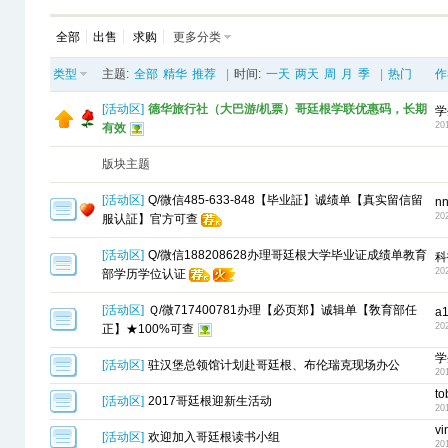
全部
出售
求购
更多分类
类型
主题:
全部
精华
推荐
|
时间:
一天
两天
周
月
季
|
热门
作
[
活动区
]
德华旅行社（大巴游/机票）哥廷根学联优惠码，长期
学
20
有效
版块主题
[
活动区
]
Q/微信485-633-848【毕业証】诚绩单【真实留信留
n
20
服认証】官方可查
[
活动区
]
Q/微信188208628办理哥廷根大学毕业证成绩单教育
科
20
部学历学位认证
[
活动区
]
Ｑ/微717400781办理【必页郑】诚辑单【敎育部任
a
20
正】★100%可查
学
[
活动区
]
驻汉堡总领馆计划赴哥廷根、布伦瑞克现场办公
20
to
[
活动区
]
2017哥廷根迎新生活动
20
vi
[
活动区
]
欢迎加入哥廷根读书小组
20