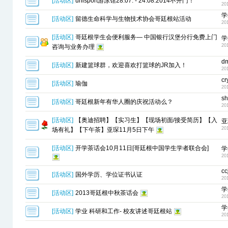
[
活动区
]
unisport游泳馆28.07. - 24.08.2014不开门！
20
学
[
活动区
]
留德生命科学与生物技术协会哥廷根站活动
20
[
活动区
]
哥廷根学生会便利服务— 中国银行汉堡分行免费上门
学
20
咨询与业务办理
d
[
活动区
]
新建篮球群，欢迎喜欢打篮球的JR加入！
20
cr
[
活动区
]
瑜伽
20
sh
[
活动区
]
哥廷根新年有华人圈的庆祝活动么？
20
[
活动区
]
【奥迪招聘】【实习生】【现场初面/接受简历】【入
亚
20
场有礼】【下午茶】亚琛11月5日下午
[
活动区
]
开学茶话会10月11日[哥廷根中国学生学者联合会]
学
20
cc
[
活动区
]
国外学历、学位证书认证
20
学
[
活动区
]
2013哥廷根中秋茶话会
20
学
[
活动区
]
学业 科研和工作- 校友讲述哥廷根站
20