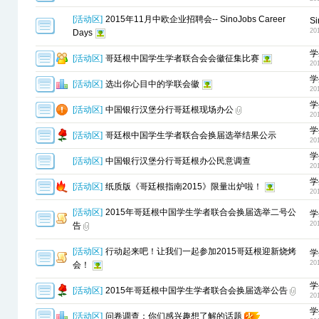
[
活动区
]
2015年11月中欧企业招聘会-- SinoJobs Career
S
20
Days
学
[
活动区
]
哥廷根中国学生学者联合会会徽征集比赛
20
学
[
活动区
]
选出你心目中的学联会徽
20
学
[
活动区
]
中国银行汉堡分行哥廷根现场办公
20
学
[
活动区
]
哥廷根中国学生学者联合会换届选举结果公示
20
学
[
活动区
]
中国银行汉堡分行哥廷根办公民意调查
20
学
[
活动区
]
纸质版《哥廷根指南2015》限量出炉啦！
20
[
活动区
]
2015年哥廷根中国学生学者联合会换届选举二号公
学
20
告
[
活动区
]
行动起来吧！让我们一起参加2015哥廷根迎新烧烤
学
20
会！
学
[
活动区
]
2015年哥廷根中国学生学者联合会换届选举公告
20
学
[
活动区
]
问卷调查：你们感兴趣想了解的话题