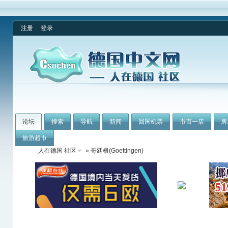
注册
登录
论坛
搜索
导航
新闻
回国机票
市百一店
房
旅游超市
人在德国 社区
» 哥廷根(Goettingen)