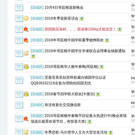
小
[
活动区
]
10月4日哥廷根迎新晚会
20
学
[
活动区
]
2016冬季迎新茶话会
20
学
[
活动区
]
拼团购买海鲜。。。需凑够100kg才能送货！
20
学
[
活动区
]
2016年哥廷根中国学联夏季烧烤联欢
20
[
活动区
]
2016年哥廷根中国学生学者联合会理事会纳新通知
学
20
学
[
活动区
]
2016哥廷根华人猴年春晚[哥廷根]
20
[
活动区
]
至善至美至始至终权威办德国学位认证
h
20
QQ939162119全套办理助你回国无忧
学
[
活动区
]
2016春节四学联大联欢[卡塞尔]
20
ki
[
活动区
]
有没有新生交流微信群
20
[
活动区
]
2016哥廷根猴年春晚节目征集火热进行中(晚会将现
学
20
场选出最受欢迎节目，有惊喜大奖)
学
[
活动区
]
冬季恋歌-马尔堡华人主办大型交友活动
20