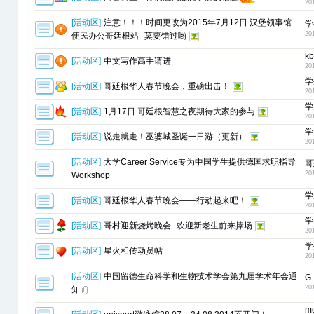
20
[
活动区
]
注意！！！时间更改为2015年7月12日 汉堡领事馆
学
20
便民办公哥廷根站--莫要错过哟
kb
[
活动区
]
中文写作高手请进
20
学
[
活动区
]
哥廷根华人春节晚会，重磅出击！
20
学
[
活动区
]
1月17日 哥廷根智慧之夜期待大家的参与
20
学
[
活动区
]
说走就走！巫婆城圣诞一日游（更新）
20
[
活动区
]
大学Career Service专为中国学生提供德国求职指导
哥
20
Workshop
学
[
活动区
]
哥廷根华人春节晚会——行动起来吧！
20
学
[
活动区
]
哥村迎新烧烤晚会--欢迎新老生前来捧场
20
学
[
活动区
]
星火相传动员帖
20
[
活动区
]
中国留德生命科学和生物技术学会第九届学术年会通
G
20
知
me