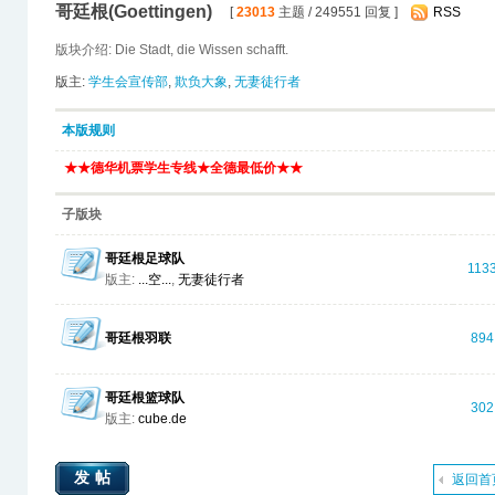
哥廷根(Goettingen)
[
23013
主题 / 249551 回复 ]
RSS
版块介绍: Die Stadt, die Wissen schafft.
版主:
学生会宣传部
,
欺负大象
,
无妻徒行者
本版规则
★★德华机票学生专线★全德最低价★★
子版块
哥廷根足球队
113
版主:
...空...
,
无妻徒行者
哥廷根羽联
894
哥廷根篮球队
302
版主:
cube.de
发帖
返回首