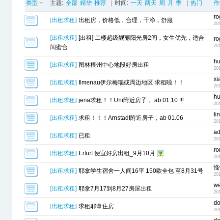
类型
主题:
全部
精华
推荐
|
时间:
一天
两天
周
月
季
|
热门
作
ro
[
出租求租
]
出租房，价格低，合理，干净，舒服
20
[
出租求租
]
[出租] 二楼超级靓丽阳光房2间，女生优先，适合
ro
20
闺蜜合
h
[
出租求租
]
图林根州中心地段好房出租
20
x
[
出租求租
]
Ilmenau伊尔梅瑙或周边地区 求租啦！！
20
h
[
出租求租
]
jena求租！！Uni附近房子， ab 01.10 !!!
20
li
[
出租求租
]
求租！！！Arnstadt附近房子，ab 01.06
20
a
[
出租求租
]
已租
20
r
[
出租求租
]
Erfurt 便宜好房出租_9月10月
20
怪
[
出租求租
]
耶拿学生宿舍一人间16平 150欧全包 至8月31号
20
w
[
出租求租
]
耶拿7月17到8月27房屋出租
20
do
[
出租求租
]
求租耶拿住房
20