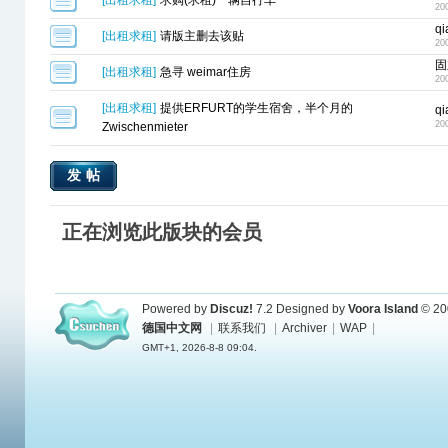
[
出租求租
]
求购(求租)一辆自行车
20
qi
[
出租求租
]
请版主删去该贴
20
固
[
出租求租
]
急寻 weimar住房
20
[
出租求租
]
提供ERFURT的学生宿舍，半个月的
qi
20
Zwischenmieter
发帖
正在浏览此版块的会员
Powered by
Discuz!
7.2
Designed by
Voora Island
© 20
德国中文网
|
联系我们
|
Archiver
|
WAP
|
GMT+1, 2026-8-8 09:04.