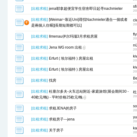
sf
[
出租求租
]
jena耶拿超便宜学生宿舍即日起寻nachmieter
20
[
出租求租
]
[Weimar~靠近Uni]尋找Nachmieter適合一個或者
cl
20
是兩個人住喔][長期短期都可以]
fl
[
出租求租
]
Ilmenau伊尔玛瑙3月求租房屋
20
ni
[
出租求租
]
Jena WG room 出租
20
ki
[
出租求租
]
Erfurt ( 埃尔福特 ) 房屋出租
20
ki
[
出租求租
]
Erfurt ( 埃尔福特 ) 房屋出租
20
B
[
出租求租
]
找房
20
[
出租求租
]
杜塞尔多夫-火车总站附近-家庭旅馆(展会期间30 -
杜
20
40欧元/晚) - 平时价格25欧元/晚
so
[
出租求租
]
求租JENA的房子
20
y
[
出租求租
]
求租房子---jena
20
ka
[
出租求租
]
关于房子
20