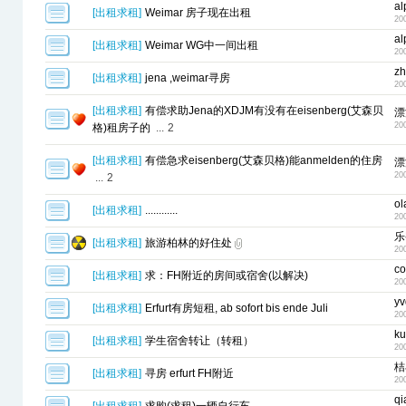
al
[
出租求租
]
Weimar 房子现在出租
20
al
[
出租求租
]
Weimar WG中一间出租
20
zh
[
出租求租
]
jena ,weimar寻房
20
[
出租求租
]
有偿求助Jena的XDJM有没有在eisenberg(艾森贝
漂
20
格)租房子的
...
2
[
出租求租
]
有偿急求eisenberg(艾森贝格)能anmelden的住房
漂
20
...
2
ol
[
出租求租
]
............
20
乐
[
出租求租
]
旅游柏林的好住处
20
c
[
出租求租
]
求：FH附近的房间或宿舍(以解决)
20
yv
[
出租求租
]
Erfurt有房短租, ab sofort bis ende Juli
20
ku
[
出租求租
]
学生宿舍转让（转租）
20
桔
[
出租求租
]
寻房 erfurt FH附近
20
qi