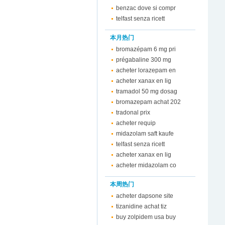
benzac dove si compr
telfast senza ricett
本月热门
bromazépam 6 mg pri
prégabaline 300 mg
acheter lorazepam en
acheter xanax en lig
tramadol 50 mg dosag
bromazepam achat 202
tradonal prix
acheter requip
midazolam saft kaufe
telfast senza ricett
acheter xanax en lig
acheter midazolam co
本周热门
acheter dapsone site
tizanidine achat tiz
buy zolpidem usa buy