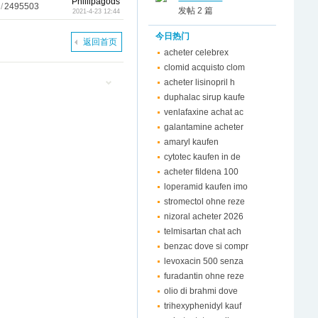
Phillipagods
/
2495503
发帖 2 篇
2021-4-23 12:44
今日热门
返回首页
acheter celebrex
clomid acquisto clom
acheter lisinopril h
duphalac sirup kaufe
venlafaxine achat ac
galantamine acheter
amaryl kaufen
cytotec kaufen in de
acheter fildena 100
loperamid kaufen imo
stromectol ohne reze
nizoral acheter 2026
telmisartan chat ach
benzac dove si compr
levoxacin 500 senza
furadantin ohne reze
olio di brahmi dove
trihexyphenidyl kauf