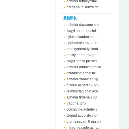
acheter tetracycline
pregabalin senza ric
最新回复
acheter dapsone site
flagyl online bestel
cytotec kaufen in de
cephalexin rezeptfre
trihexyphenidyl kauf
abilify ohne rezept
flagyl senza prescri
acheter midazolam co
tizanidine achat tiz
acheter xanax en lig
nizoral acheter 2026
telmisartan chat ach
acheter fildena 100
tradonal prix
colchicine acheter c
clomid acquisto clom
bromazépam 6 mg pri
métronidazole achat