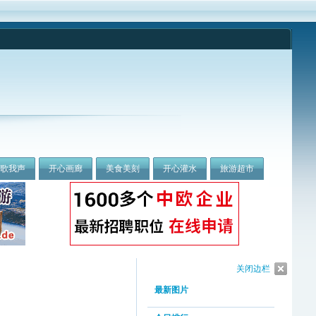
我歌我声
开心画廊
美食美刻
开心灌水
旅游超市
关闭边栏
最新图片