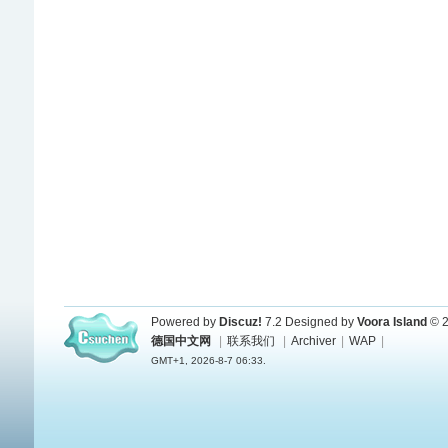
Powered by
Discuz!
7.2
Designed by
Voora Island
© 2
德国中文网
|
联系我们
|
Archiver
|
WAP
|
GMT+1, 2026-8-7 06:33.