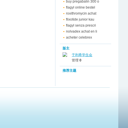
buy pregabalin 300 o
flagyl online bestel
roxithromycin achat
flixotide junior kau
flagyl senza prescri
nolvadex achat en li
acheter celebrex
版主
于利希学生会
管理
0
推荐主题