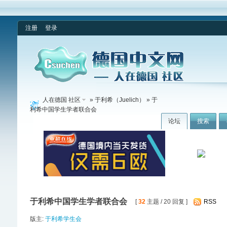
注册
登录
人在德国 社区
»
于利希（Juelich）
» 于
利希中国学生学者联合会
论坛
搜索
于利希中国学生学者联合会
[
32
主题 / 20 回复 ]
RSS
版主:
于利希学生会