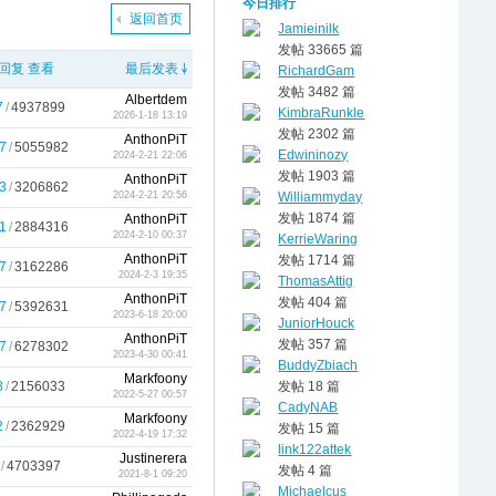
今日排行
返回首页
Jamieinilk
发帖 33665 篇
回复
查看
最后发表
RichardGam
发帖 3482 篇
Albertdem
7
/
4937899
KimbraRunkle
2026-1-18 13:19
发帖 2302 篇
AnthonPiT
7
/
5055982
Edwininozy
2024-2-21 22:06
发帖 1903 篇
AnthonPiT
3
/
3206862
Williammyday
2024-2-21 20:56
发帖 1874 篇
AnthonPiT
1
/
2884316
2024-2-10 00:37
KerrieWaring
AnthonPiT
发帖 1714 篇
7
/
3162286
2024-2-3 19:35
ThomasAttig
AnthonPiT
发帖 404 篇
7
/
5392631
2023-6-18 20:00
JuniorHouck
AnthonPiT
发帖 357 篇
7
/
6278302
2023-4-30 00:41
BuddyZbiach
Markfoony
8
/
2156033
发帖 18 篇
2022-5-27 00:57
CadyNAB
Markfoony
2
/
2362929
发帖 15 篇
2022-4-19 17:32
link122attek
Justinerera
/
4703397
发帖 4 篇
2021-8-1 09:20
Michaelcus