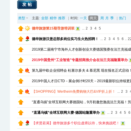
发帖
类型
主题:
全部
精华
推荐
|
时间:
一天
两天
周
月
季
|
热门
德华旅游第15期导游培训班
...
2
3
4
5
德华旅游汉堡总部多岗位实习生火热招聘！
...
2
3
4
5
6
..
2
2019第二届南宁市海外人才创新创业大赛德国预赛在法兰克福
2019中国贵州“工业智造”专题招商推介会在法兰克福隆重举办
第九届中欧企业招聘会 杜塞尔多夫 & 慕尼黑 现在报名正式启动
2019中国人才日CTD－展会倒计时20天－2019最新职位持续更
【SHOPPING】Wertheim免费购物大巴&VIP折上折！
...
2
3
“直通乌镇”全球互联网大赛德国站，9月初邀您激战法兰克福！
“直通乌镇”全球互联网大赛·德国站隆重举办
...
2
3
4
5
6
【求贤若渴】德华旅游多个职位虚席以待，快来挑战吧！