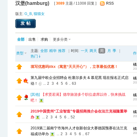
汉堡(hamburg)
[
3089
主题 / 11008 回复 ]
RSS
版主:
G_B
,
猫猫女
发帖
全部
出售
求购
更多分类
主题:
全部
精华
推荐
|
时间:
一天
两天
周
月
季
|
类型
作
热门
橘
填写优惠码ttkx（寓意“天天开心”），立享最低优惠！
20
第九届中欧企业招聘会 杜塞尔多夫 & 慕尼黑 现在报名正式启
橘
20
动！
...
2
3
4
5
6
..
63
[
其他
]
【求贤若渴】德华旅游多个职位虚席以待，快来挑战
橘
20
吧！
2019中国贵州“工业智造”专题招商推介会在法兰克福隆重举
橘
20
办
...
2
3
4
5
6
..
52
2019第二届南宁市海外人才创新创业大赛德国预赛在法兰克
橘
20
福成功举办
...
2
3
4
5
6
..
67