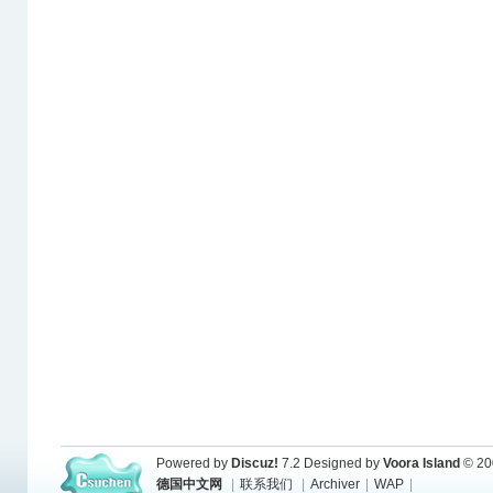
Powered by
Discuz!
7.2
Designed by
Voora Island
© 20
德国中文网
|
联系我们
|
Archiver
|
WAP
|