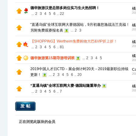
德华旅游汉堡总部多岗位实习生火热招聘！
橘
20
...
2
3
4
5
6
..
22
“直通乌镇”全球互联网大赛德国站，9月初邀您激战法兰克福！
橘
20
另附免费观赛报名表
...
2
3
【SHOPPING】Wertheim免费购物大巴&VIP折上折！
橘
20
...
2
3
4
5
6
..
81
橘
德华旅游第15期导游培训班
...
2
3
4
5
20
2019中国人才日CTD－展会倒计时20天－2019最新职位持续
C
20
更新！
...
2
3
4
5
6
..
20
“直通乌镇”全球互联网大赛·德国站隆重举办
橘
20
...
2
3
4
5
6
..
7
发帖
正在浏览此版块的会员