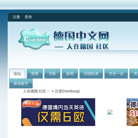
注册
登录
论坛
搜索
导航
新闻
回国机票
市百一店
房
旅游超市
人在德国 社区
» 汉堡(hamburg)