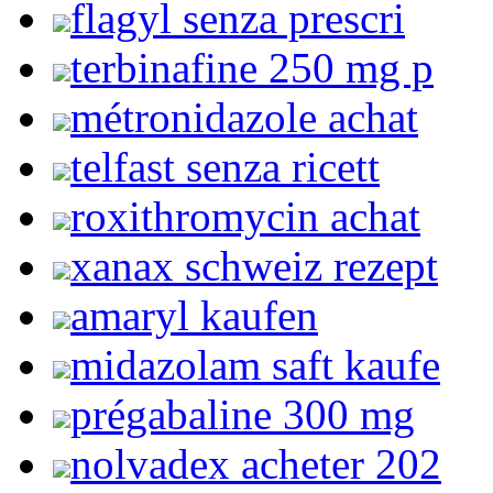
flagyl senza prescri
terbinafine 250 mg p
métronidazole achat
telfast senza ricett
roxithromycin achat
xanax schweiz rezept
amaryl kaufen
midazolam saft kaufe
prégabaline 300 mg
nolvadex acheter 202