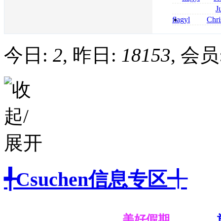
online bestellen
J
bestellen
roxithromycin a
flagyl
Chri
sécurité
senza prescrizi
flagyl si può co
今日:
2
, 昨日:
18153
, 会员
╃Csuchen信息专区╃
美好假期