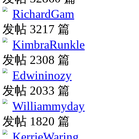
RichardGam
发帖 3217 篇
KimbraRunkle
发帖 2308 篇
Edwininozy
发帖 2033 篇
Williammyday
发帖 1820 篇
KerrieWaring