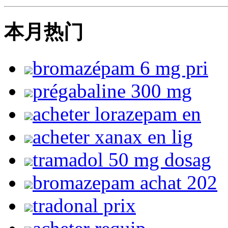
本月热门
bromazépam 6 mg pri
prégabaline 300 mg
acheter lorazepam en
acheter xanax en lig
tramadol 50 mg dosag
bromazepam achat 202
tradonal prix