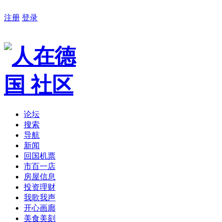
注册
登录
论坛
搜索
导航
新闻
回国机票
市百一店
房屋信息
投资理财
我歌我声
开心画廊
美食美刻