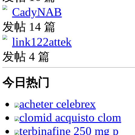
CadyNAB
发帖 14 篇
link122attek
发帖 4 篇
今日热门
acheter celebrex
clomid acquisto clom
terbinafine 250 mg p