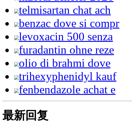
telmisartan chat ach
benzac dove si compr
levoxacin 500 senza
furadantin ohne reze
olio di brahmi dove
trihexyphenidyl kauf
fenbendazole achat e
最新回复