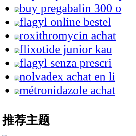
buy pregabalin 300 o
flagyl online bestel
roxithromycin achat
flixotide junior kau
flagyl senza prescri
nolvadex achat en li
métronidazole achat
推荐主题