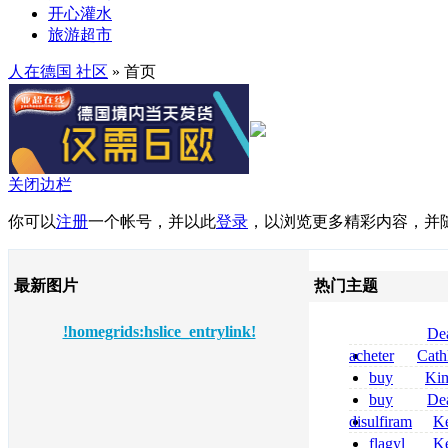
开心灌水
旅游超市
人在德国 社区
» 首页
关闭边栏
你可以
注册
一个帐号，并以此
登录
，以浏览更多精彩内容，并
最新图片
热门主题
!homegrids:hslice_entrylink!
De
tizanidine achat
acheter
Cath
sans ordonnanc
dapsone site fia
buy
Ki
zolpidem usa b
buy
De
pregabalin 300 
disulfiram
Ke
pregabalin 300 
sans ordonnanc
flagyl
Ke