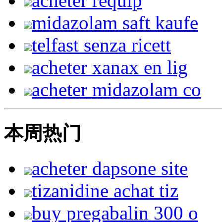
acheter requip
midazolam saft kaufe
telfast senza ricett
acheter xanax en lig
acheter midazolam co
本周热门
acheter dapsone site
tizanidine achat tiz
buy pregabalin 300 o