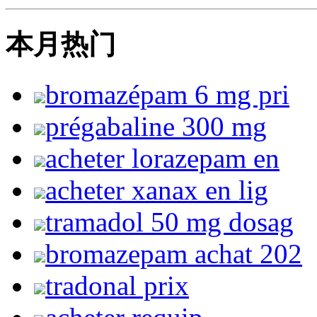
本月热门
bromazépam 6 mg pri
prégabaline 300 mg
acheter lorazepam en
acheter xanax en lig
tramadol 50 mg dosag
bromazepam achat 202
tradonal prix