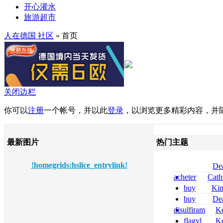
开心灌水
旅游超市
人在德国 社区
» 首页
关闭边栏
你可以
注册
一个帐号，并以此
登录
，以浏览更多精彩内容，并
最新图片
热门主题
!homegrids:hslice_entrylink!
De
tizanidine achat
acheter
Cath
sans ordonnanc
dapsone site fia
buy
Ki
zolpidem usa b
buy
De
pregabalin 300 
disulfiram
Ke
pregabalin 300 
sans ordonnanc
flagyl
Ke