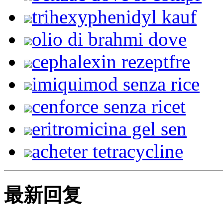
trihexyphenidyl kauf
olio di brahmi dove
cephalexin rezeptfre
imiquimod senza rice
cenforce senza ricet
eritromicina gel sen
acheter tetracycline
最新回复