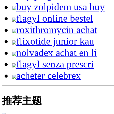
buy zolpidem usa buy
flagyl online bestel
roxithromycin achat
flixotide junior kau
nolvadex achat en li
flagyl senza prescri
acheter celebrex
推荐主题