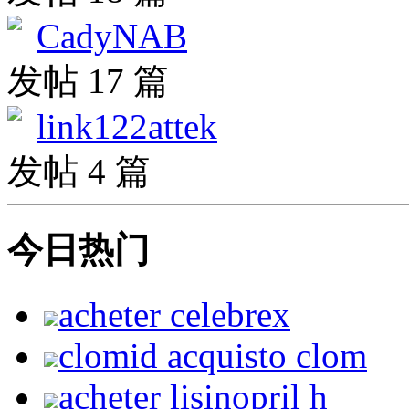
CadyNAB
发帖 17 篇
link122attek
发帖 4 篇
今日热门
acheter celebrex
clomid acquisto clom
acheter lisinopril h