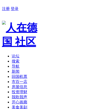
注册
登录
论坛
搜索
导航
新闻
回国机票
市百一店
房屋信息
投资理财
我歌我声
开心画廊
美食美刻