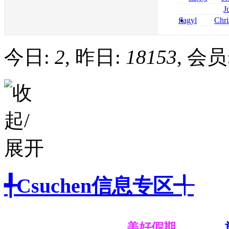
online bestellen
J
bestellen
roxithromycin a
flagyl
Chri
sécurité
senza prescrizi
flagyl si può co
今日:
2
, 昨日:
18153
, 会员
╃Csuchen信息专区╃
美好假期