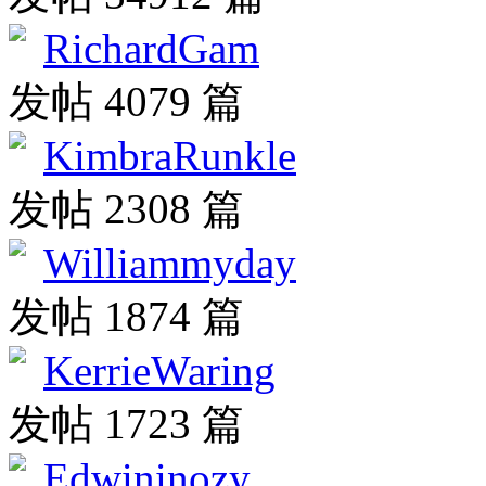
RichardGam
发帖 4079 篇
KimbraRunkle
发帖 2308 篇
Williammyday
发帖 1874 篇
KerrieWaring
发帖 1723 篇
Edwininozy