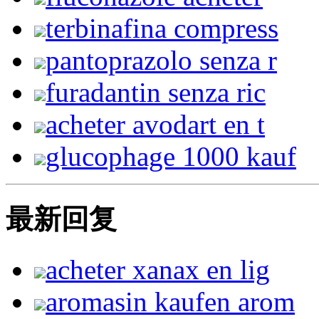
terbinafina compress
pantoprazolo senza r
furadantin senza ric
acheter avodart en t
glucophage 1000 kauf
最新回复
acheter xanax en lig
aromasin kaufen arom