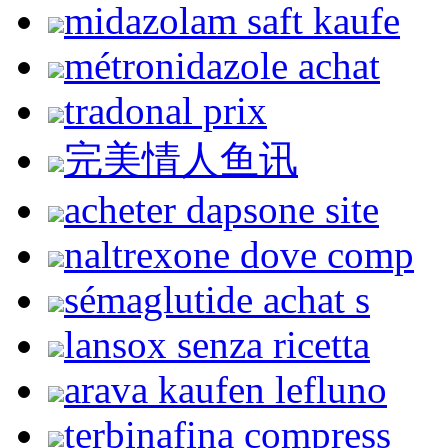
midazolam saft kaufe
métronidazole achat
tradonal prix
完美情人鱼讯
acheter dapsone site
naltrexone dove comp
sémaglutide achat s
lansox senza ricetta
arava kaufen lefluno
terbinafina compress