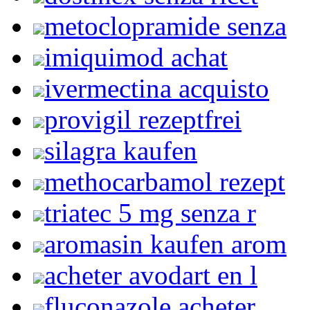
metoclopramide senza
imiquimod achat
ivermectina acquisto
provigil rezeptfrei
silagra kaufen
methocarbamol rezept
triatec 5 mg senza r
aromasin kaufen arom
acheter avodart en l
fluconazole acheter