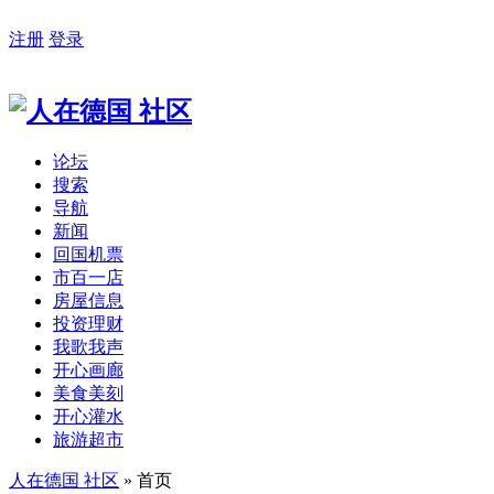
注册
登录
论坛
搜索
导航
新闻
回国机票
市百一店
房屋信息
投资理财
我歌我声
开心画廊
美食美刻
开心灌水
旅游超市
人在德国 社区
» 首页