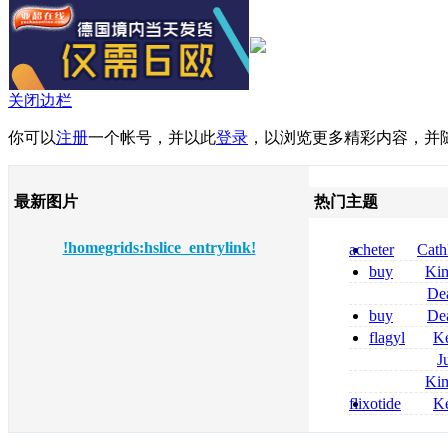
关闭边栏
你可以
注册
一个帐号，并以此
登录
，以浏览更多精彩内容，并
最新图片
热门主题
!homegrids:hslice_entrylink!
acheter
Cath
dapsone site fia
buy
Ki
zolpidem usa b
De
tizanidine achat
buy
De
sans ordonnanc
pregabalin 300 
flagyl
Ke
pregabalin 300 
online bestellen
J
bestellen
roxithromycin a
Ki
sécurité
nolvadex achat 
flixotide
Ke
nolvadex achet
junior kaufen fl
kaufen