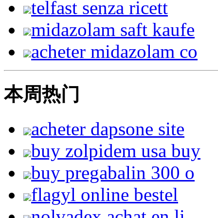
telfast senza ricett
midazolam saft kaufe
acheter midazolam co
本周热门
acheter dapsone site
buy zolpidem usa buy
buy pregabalin 300 o
flagyl online bestel
nolvadex achat en li