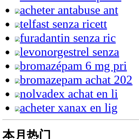
acheter antabuse ant
telfast senza ricett
furadantin senza ric
levonorgestrel senza
bromazépam 6 mg pri
bromazepam achat 202
nolvadex achat en li
acheter xanax en lig
本月热门