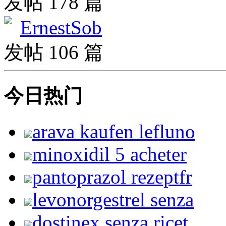
发帖 178 篇
ErnestSob
发帖 106 篇
今日热门
arava kaufen lefluno
minoxidil 5 acheter
pantoprazol rezeptfr
levonorgestrel senza
dostinex senza ricet