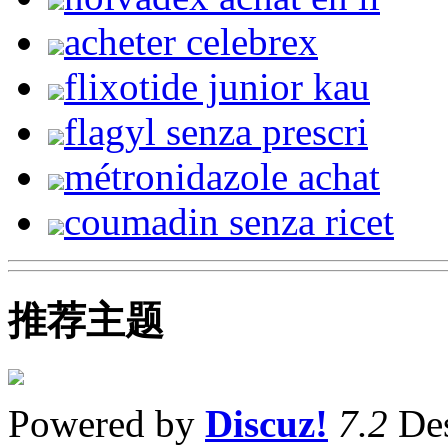
acheter celebrex
flixotide junior kau
flagyl senza prescri
métronidazole achat
coumadin senza ricet
推荐主题
Powered by
Discuz!
7.2
Des