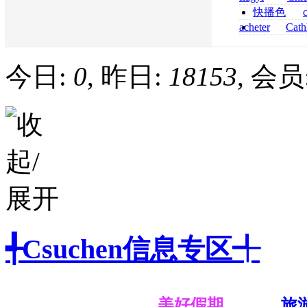
senza prescrizi
快播色
flagyl si può co
综合
acheter
Cath
dapsone site fia
今日:
0
, 昨日:
18153
, 会员
╃Csuchen信息专区╃
美好假期
旅