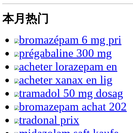
本月热门
bromazépam 6 mg pri
prégabaline 300 mg
acheter lorazepam en
acheter xanax en lig
tramadol 50 mg dosag
bromazepam achat 202
tradonal prix