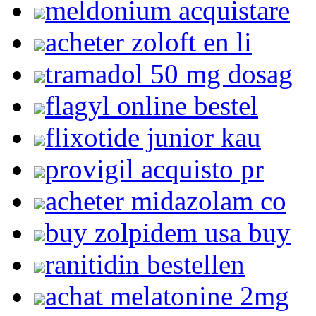
meldonium acquistare
acheter zoloft en li
tramadol 50 mg dosag
flagyl online bestel
flixotide junior kau
provigil acquisto pr
acheter midazolam co
buy zolpidem usa buy
ranitidin bestellen
achat melatonine 2mg