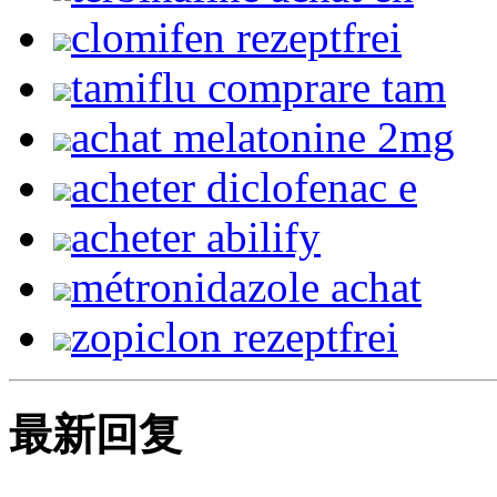
clomifen rezeptfrei
tamiflu comprare tam
achat melatonine 2mg
acheter diclofenac e
acheter abilify
métronidazole achat
zopiclon rezeptfrei
最新回复