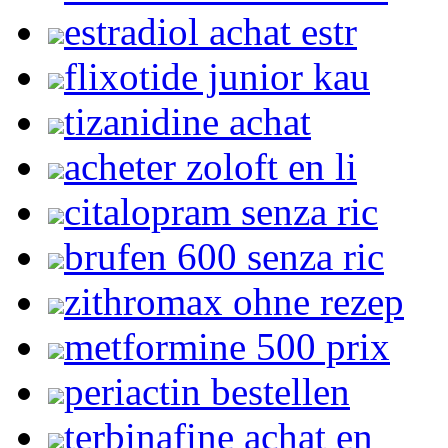
estradiol achat estr
flixotide junior kau
tizanidine achat
acheter zoloft en li
citalopram senza ric
brufen 600 senza ric
zithromax ohne rezep
metformine 500 prix
periactin bestellen
terbinafine achat en