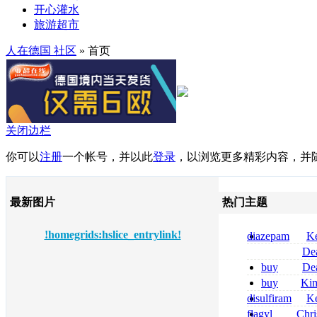
开心灌水
旅游超市
人在德国 社区
» 首页
关闭边栏
你可以
注册
一个帐号，并以此
登录
，以浏览更多精彩内容，并
最新图片
热门主题
!homegrids:hslice_entrylink!
diazepam
Ke
per dormire di
De
compresse
tizanidine achat
buy
De
sans ordonnanc
pregabalin 300 
buy
Ki
pregabalin 300 
zolpidem usa b
disulfiram
Ke
sans ordonnanc
flagyl
Chri