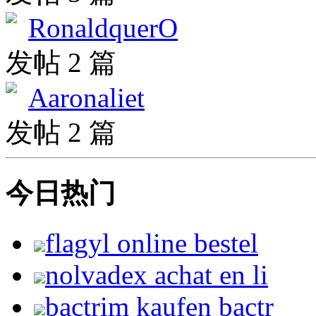
RonaldquerO
发帖 2 篇
Aaronaliet
发帖 2 篇
今日热门
flagyl online bestel
nolvadex achat en li
bactrim kaufen bactr