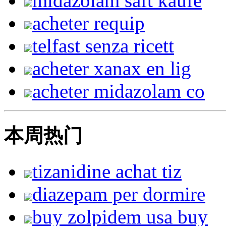
midazolam saft kaufe
acheter requip
telfast senza ricett
acheter xanax en lig
acheter midazolam co
本周热门
tizanidine achat tiz
diazepam per dormire
buy zolpidem usa buy