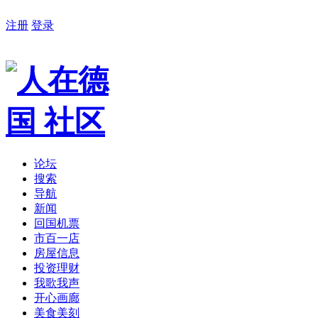
注册
登录
论坛
搜索
导航
新闻
回国机票
市百一店
房屋信息
投资理财
我歌我声
开心画廊
美食美刻