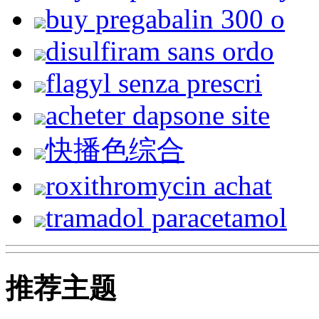
buy pregabalin 300 o
disulfiram sans ordo
flagyl senza prescri
acheter dapsone site
快播色综合
roxithromycin achat
tramadol paracetamol
推荐主题