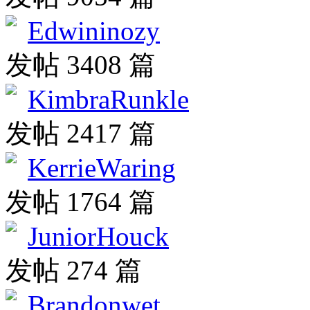
Edwininozy
发帖 3408 篇
KimbraRunkle
发帖 2417 篇
KerrieWaring
发帖 1764 篇
JuniorHouck
发帖 274 篇
Brandonwet