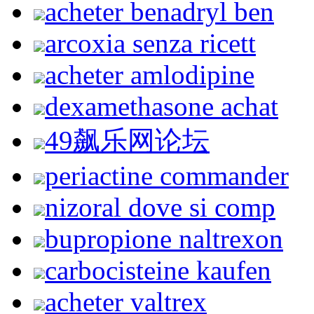
acheter benadryl ben
arcoxia senza ricett
acheter amlodipine
dexamethasone achat
49飙乐网论坛
periactine commander
nizoral dove si comp
bupropione naltrexon
carbocisteine kaufen
acheter valtrex