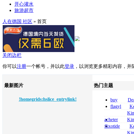
开心灌水
旅游超市
人在德国 社区
» 首页
关闭边栏
你可以
注册
一个帐号，并以此
登录
，以浏览更多精彩内容，并
最新图片
热门主题
!homegrids:hslice_entrylink!
buy
De
pregabalin 300 
flagyl
Ke
pregabalin 300 
online bestellen
Ki
bestellen
nolvadex achat 
acheter
Ki
nolvadex achet
celebrex
flixotide
Ke
junior kaufen fl
Ki