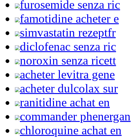
furosemide senza ric
famotidine acheter e
simvastatin rezeptfr
diclofenac senza ric
noroxin senza ricett
acheter levitra gene
acheter dulcolax sur
ranitidine achat en
commander phenergan
chloroquine achat en