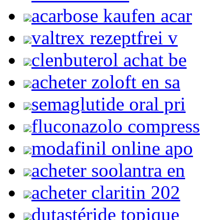
acarbose kaufen acar
valtrex rezeptfrei v
clenbuterol achat be
acheter zoloft en sa
semaglutide oral pri
fluconazolo compress
modafinil online apo
acheter soolantra en
acheter claritin 202
dutastéride topique