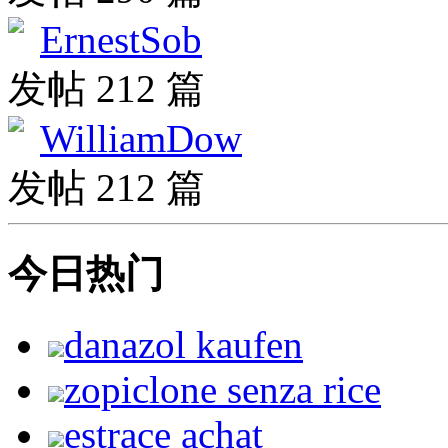
ErnestSob
发帖 212 篇
WilliamDow
发帖 212 篇
今日热门
danazol kaufen
zopiclone senza rice
estrace achat