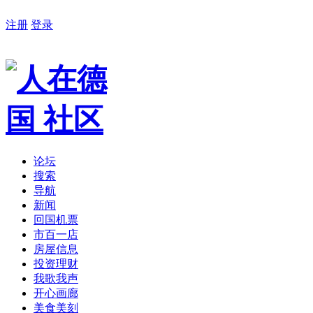
注册
登录
论坛
搜索
导航
新闻
回国机票
市百一店
房屋信息
投资理财
我歌我声
开心画廊
美食美刻