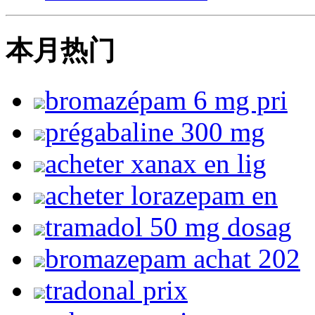
本月热门
bromazépam 6 mg pri
prégabaline 300 mg
acheter xanax en lig
acheter lorazepam en
tramadol 50 mg dosag
bromazepam achat 202
tradonal prix