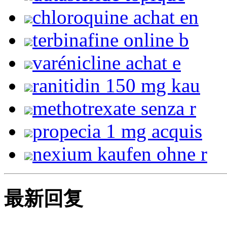
chloroquine achat en
terbinafine online b
varénicline achat e
ranitidin 150 mg kau
methotrexate senza r
propecia 1 mg acquis
nexium kaufen ohne r
最新回复