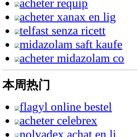
acheter requip
acheter xanax en lig
telfast senza ricett
midazolam saft kaufe
acheter midazolam co
本周热门
flagyl online bestel
acheter celebrex
nolvadex achat en li