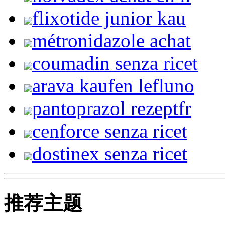
flixotide junior kau
métronidazole achat
coumadin senza ricet
arava kaufen lefluno
pantoprazol rezeptfr
cenforce senza ricet
dostinex senza ricet
推荐主题