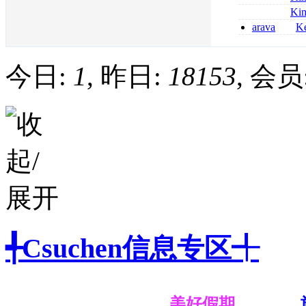
kaufen
métronidazole a
Ki
2026
coumadin senza 
arava
Ke
kaufen lefluno
kaufen
今日:
1
, 昨日:
18153
, 会员
╃Csuchen信息专区╃
美好假期