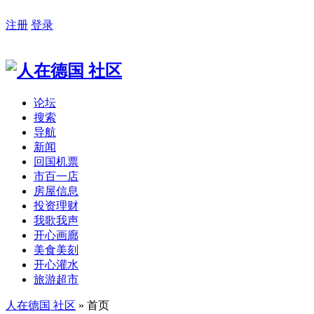
注册
登录
论坛
搜索
导航
新闻
回国机票
市百一店
房屋信息
投资理财
我歌我声
开心画廊
美食美刻
开心灌水
旅游超市
人在德国 社区
» 首页