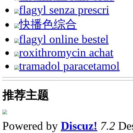
flagyl senza prescri
快播色综合
flagyl online bestel
roxithromycin achat
tramadol paracetamol
推荐主题
Powered by
Discuz!
7.2
Des