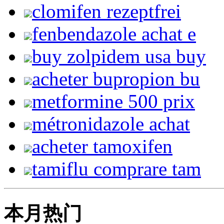
clomifen rezeptfrei
fenbendazole achat e
buy zolpidem usa buy
acheter bupropion bu
metformine 500 prix
métronidazole achat
acheter tamoxifen
tamiflu comprare tam
本月热门