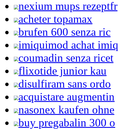
nexium mups rezeptfr
acheter topamax
brufen 600 senza ric
imiquimod achat imiq
coumadin senza ricet
flixotide junior kau
disulfiram sans ordo
acquistare augmentin
nasonex kaufen ohne
buy pregabalin 300 o