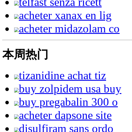
telfast senza ricett
acheter xanax en lig
acheter midazolam co
本周热门
tizanidine achat tiz
buy zolpidem usa buy
buy pregabalin 300 o
acheter dapsone site
disulfiram sans ordo