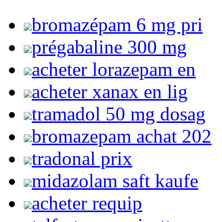
bromazépam 6 mg pri
prégabaline 300 mg
acheter lorazepam en
acheter xanax en lig
tramadol 50 mg dosag
bromazepam achat 202
tradonal prix
midazolam saft kaufe
acheter requip