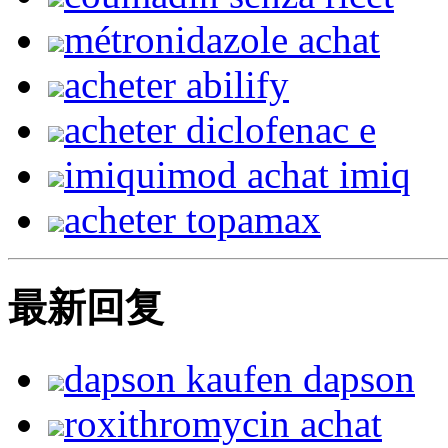
métronidazole achat
acheter abilify
acheter diclofenac e
imiquimod achat imiq
acheter topamax
最新回复
dapson kaufen dapson
roxithromycin achat