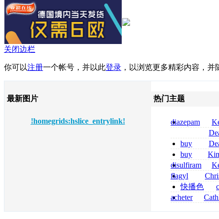
关闭边栏
你可以
注册
一个帐号，并以此
登录
，以浏览更多精彩内容，并
最新图片
热门主题
!homegrids:hslice_entrylink!
diazepam
Ke
per dormire di
De
compresse
tizanidine achat
buy
De
sans ordonnanc
pregabalin 300 
buy
Ki
pregabalin 300 
zolpidem usa b
disulfiram
Ke
sans ordonnanc
flagyl
Chri
senza prescrizi
快播色
flagyl si può co
综合
acheter
Cath
dapsone site fia