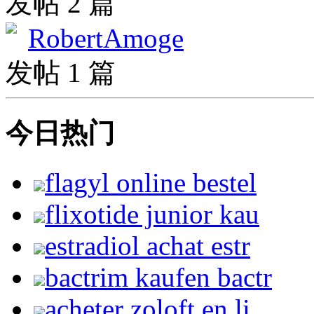
发帖 2 篇
RobertAmoge
发帖 1 篇
今日热门
flagyl online bestel
flixotide junior kau
estradiol achat estr
bactrim kaufen bactr
acheter zoloft en li