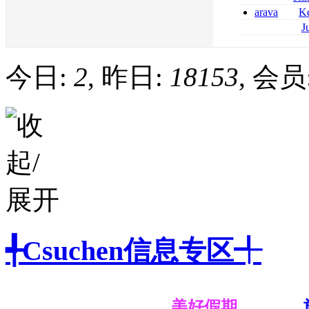
2026
coumadin senza 
arava
Ke
kaufen lefluno
J
kaufen
pantoprazol rez
frankreich pant
今日:
2
, 昨日:
18153
, 会员
╃Csuchen信息专区╃
美好假期