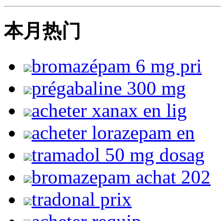
本月热门
bromazépam 6 mg pri
prégabaline 300 mg
acheter xanax en lig
acheter lorazepam en
tramadol 50 mg dosag
bromazepam achat 202
tradonal prix