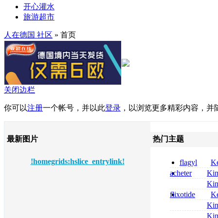
开心灌水
旅游超市
人在德国 社区
» 首页
关闭边栏
你可以
注册
一个帐号，并以此
登录
，以浏览更多精彩内容，并
最新图片
热门主题
!homegrids:hslice_entrylink!
flagyl
Ke
online bestellen
acheter
Ki
bestellen
celebrex
Ki
nolvadex achat 
flixotide
Ke
nolvadex achet
junior kaufen fl
Ki
kaufen
métronidazole a
Ki