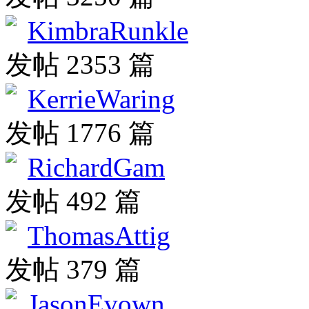
KimbraRunkle
发帖 2353 篇
KerrieWaring
发帖 1776 篇
RichardGam
发帖 492 篇
ThomasAttig
发帖 379 篇
JasonEvown