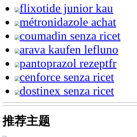
flixotide junior kau
métronidazole achat
coumadin senza ricet
arava kaufen lefluno
pantoprazol rezeptfr
cenforce senza ricet
dostinex senza ricet
推荐主题