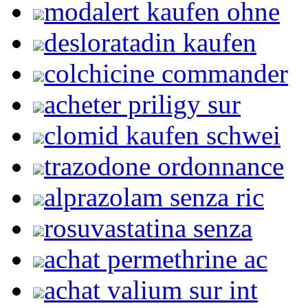
modalert kaufen ohne
desloratadin kaufen
colchicine commander
acheter priligy sur
clomid kaufen schwei
trazodone ordonnance
alprazolam senza ric
rosuvastatina senza
achat permethrine ac
achat valium sur int