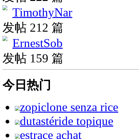
TimothyNar
发帖 212 篇
ErnestSob
发帖 159 篇
今日热门
zopiclone senza rice
dutastéride topique
estrace achat