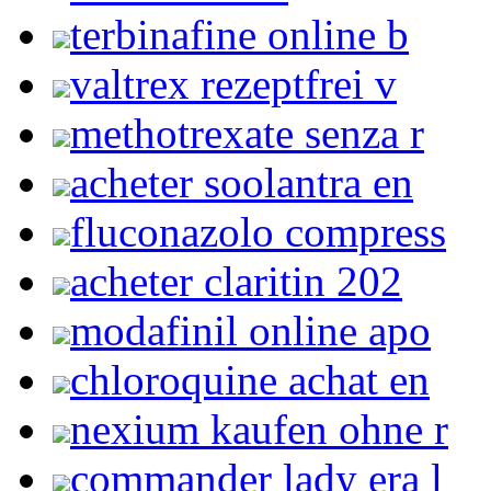
terbinafine online b
valtrex rezeptfrei v
methotrexate senza r
acheter soolantra en
fluconazolo compress
acheter claritin 202
modafinil online apo
chloroquine achat en
nexium kaufen ohne r
commander lady era l