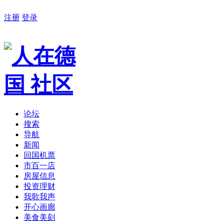
注册
登录
论坛
搜索
导航
新闻
回国机票
市百一店
房屋信息
投资理财
我歌我声
开心画廊
美食美刻