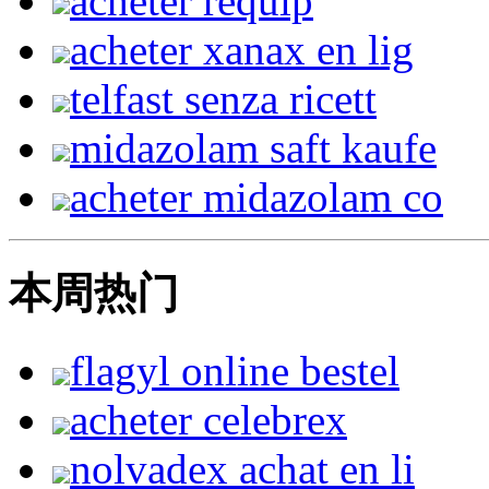
acheter requip
acheter xanax en lig
telfast senza ricett
midazolam saft kaufe
acheter midazolam co
本周热门
flagyl online bestel
acheter celebrex
nolvadex achat en li