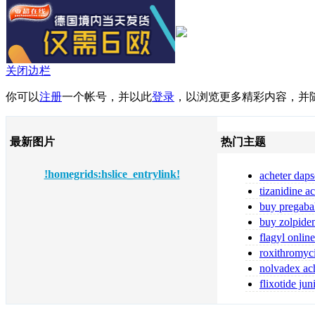
关闭边栏
你可以
注册
一个帐号，并以此
登录
，以浏览更多精彩内容，并
最新图片
热门主题
!homegrids:hslice_entrylink!
acheter daps
fiable
tizanidine a
tizanidine sans
buy pregaba
online pregabal
buy zolpide
zolpidem
flagyl online
flagyl bestellen
roxithromyc
toute sécurité
nolvadex ach
nolvadex achet
flixotide ju
flixotide 50 ka