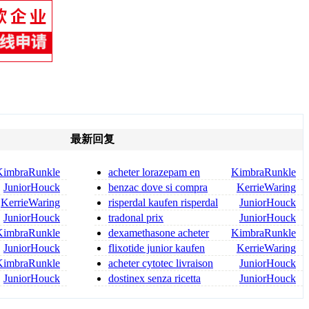
最新回复
KimbraRunkle
acheter lorazepam en
KimbraRunkle
ligne lorazépam 2 5 mg prix
JuniorHouck
benzac dove si compra
KerrieWaring
benzac acquista online
KerrieWaring
risperdal kaufen risperdal
JuniorHouck
rezeptfrei
JuniorHouck
tradonal prix
JuniorHouck
KimbraRunkle
dexamethasone acheter
KimbraRunkle
dexamethasone achat en ligne
JuniorHouck
flixotide junior kaufen
KerrieWaring
flixotide 50 kaufen
KimbraRunkle
acheter cytotec livraison
JuniorHouck
rapide mifegyne cytotec
JuniorHouck
dostinex senza ricetta
JuniorHouck
medica dostinex senza ricet