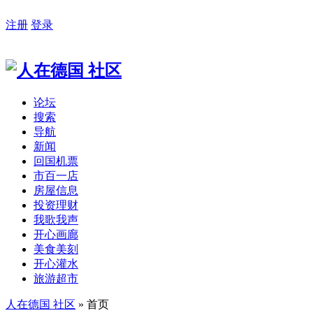
注册
登录
论坛
搜索
导航
新闻
回国机票
市百一店
房屋信息
投资理财
我歌我声
开心画廊
美食美刻
开心灌水
旅游超市
人在德国 社区
» 首页