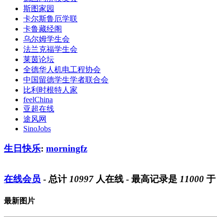
斯图家园
卡尔斯鲁厄学联
卡鲁藏经阁
乌尔姆学生会
法兰克福学生会
莱茵论坛
全德华人机电工程协会
中国留德学生学者联合会
比利时根特人家
feelChina
亚超在线
途风网
SinoJobs
生日快乐
:
morningfz
在线会员
- 总计
10997
人在线 - 最高记录是
11000
最新图片