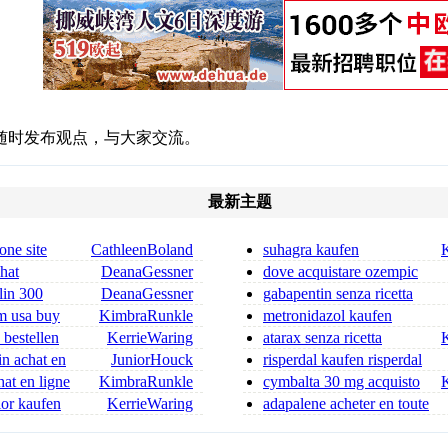
随时发布观点，与大家交流。
最新主题
one site
CathleenBoland
suhagra kaufen
chat
DeanaGessner
dove acquistare ozempic
 ordonnance
comprare ozempic
lin 300
DeanaGessner
gabapentin senza ricetta
in 300 mg for sa
m usa buy
KimbraRunkle
metronidazol kaufen
deutschland metronidazol kaufe
 bestellen
KerrieWaring
atarax senza ricetta
in achat en
JuniorHouck
risperdal kaufen risperdal
rezeptfrei
at en ligne
KimbraRunkle
cymbalta 30 mg acquisto
er
online
nior kaufen
KerrieWaring
adapalene acheter en toute
ufen
sécurité