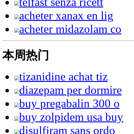
telfast senza ricett
acheter xanax en lig
acheter midazolam co
本周热门
tizanidine achat tiz
diazepam per dormire
buy pregabalin 300 o
buy zolpidem usa buy
disulfiram sans ordo