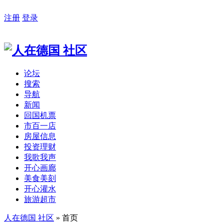
注册
登录
论坛
搜索
导航
新闻
回国机票
市百一店
房屋信息
投资理财
我歌我声
开心画廊
美食美刻
开心灌水
旅游超市
人在德国 社区
» 首页