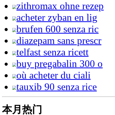
zithromax ohne rezep
acheter zyban en lig
brufen 600 senza ric
diazepam sans prescr
telfast senza ricett
buy pregabalin 300 o
où acheter du ciali
tauxib 90 senza rice
本月热门