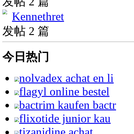
发帖 2 篇
Kennethret
发帖 2 篇
今日热门
nolvadex achat en li
flagyl online bestel
bactrim kaufen bactr
flixotide junior kau
tizanidine achat