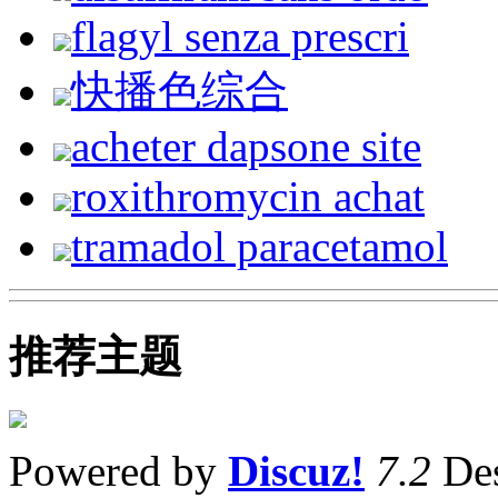
flagyl senza prescri
快播色综合
acheter dapsone site
roxithromycin achat
tramadol paracetamol
推荐主题
Powered by
Discuz!
7.2
Des