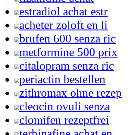
estradiol achat estr
acheter zoloft en li
brufen 600 senza ric
metformine 500 prix
citalopram senza ric
periactin bestellen
zithromax ohne rezep
cleocin ovuli senza
clomifen rezeptfrei
terbinafine achat en