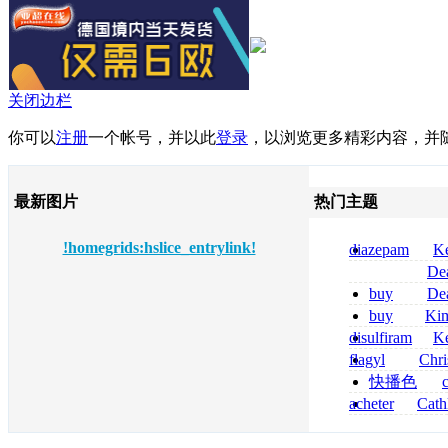
关闭边栏
你可以
注册
一个帐号，并以此
登录
，以浏览更多精彩内容，并
最新图片
热门主题
!homegrids:hslice_entrylink!
diazepam
Ke
per dormire di
De
compresse
tizanidine achat
buy
De
sans ordonnanc
pregabalin 300 
buy
Ki
pregabalin 300 
zolpidem usa b
disulfiram
Ke
sans ordonnanc
flagyl
Chri
senza prescrizi
快播色
flagyl si può co
综合
acheter
Cath
dapsone site fia