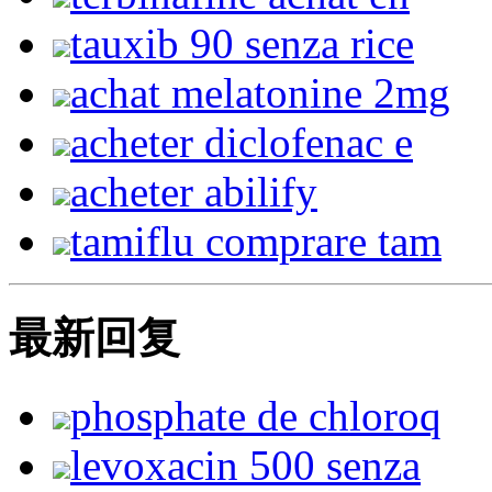
tauxib 90 senza rice
achat melatonine 2mg
acheter diclofenac e
acheter abilify
tamiflu comprare tam
最新回复
phosphate de chloroq
levoxacin 500 senza