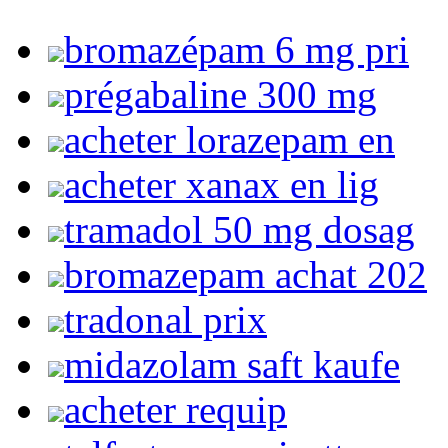
bromazépam 6 mg pri
prégabaline 300 mg
acheter lorazepam en
acheter xanax en lig
tramadol 50 mg dosag
bromazepam achat 202
tradonal prix
midazolam saft kaufe
acheter requip