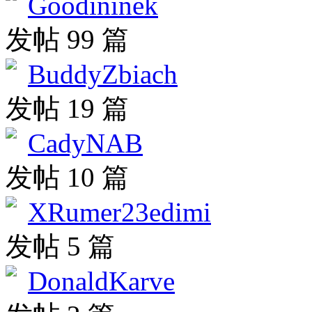
Goodininek
发帖 99 篇
BuddyZbiach
发帖 19 篇
CadyNAB
发帖 10 篇
XRumer23edimi
发帖 5 篇
DonaldKarve