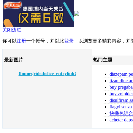
关闭边栏
你可以
注册
一个帐号，并以此
登录
，以浏览更多精彩内容，并
最新图片
热门主题
!homegrids:hslice_entrylink!
diazepam pe
diazepam comp
tizanidine a
tizanidine sans
buy pregaba
online pregabal
buy zolpide
zolpidem
disulfiram s
ordonnance
flagyl senza
prescrizione me
快播色综
acheter daps
fiable