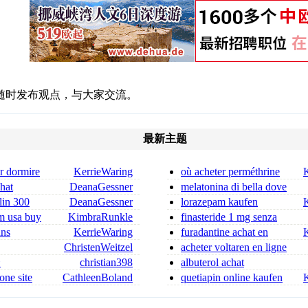
随时发布观点，与大家交流。
最新主题
r dormire
KerrieWaring
où acheter perméthrine
resse
en savoir plus
chat
DeanaGessner
melatonina di bella dove
 ordonnance
comprarla quale melatonin
lin 300
DeanaGessner
lorazepam kaufen
in 300 mg for sa
schweiz tavor ohne rezept
m usa buy
KimbraRunkle
finasteride 1 mg senza
ricetta finasteride dove co
ans
KerrieWaring
furadantine achat en
ligne site fiable
ChristenWeitzel
acheter voltaren en ligne
dica flagyl si può co
voir le site
合
christian398
albuterol achat
one site
CathleenBoland
quetiapin online kaufen
quetiapin ohne rezept