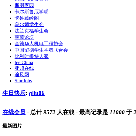
斯图家园
卡尔斯鲁厄学联
卡鲁藏经阁
乌尔姆学生会
法兰克福学生会
莱茵论坛
全德华人机电工程协会
中国留德学生学者联合会
比利时根特人家
feelChina
亚超在线
途风网
SinoJobs
生日快乐
:
qliu06
在线会员
- 总计
9572
人在线 - 最高记录是
11000
于
最新图片