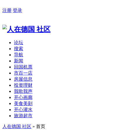
注册
登录
论坛
搜索
导航
新闻
回国机票
市百一店
房屋信息
投资理财
我歌我声
开心画廊
美食美刻
开心灌水
旅游超市
人在德国 社区
» 首页