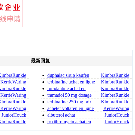
最新回复
KimbraRunkle
duphalac sirup kaufen
KimbraRunkle
duphalac rezeptfrei
KerrieWaring
terbinafine achat en ligne
KimbraRunkle
source fiable
KimbraRunkle
furadantine achat en
KimbraRunkle
ligne site fiable
KerrieWaring
tramadol 50 mg dosage
KimbraRunkle
for back pain tramadol dosag
KimbraRunkle
terbinafine 250 mg prix
KimbraRunkle
france terbinafine creme a
KerrieWaring
acheter voltaren en ligne
KerrieWaring
voir le site
JuniorHouck
albuterol achat
JuniorHouck
KimbraRunkle
roxithromycin achat en
JuniorHouck
toute sécurité