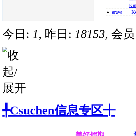
kaufen
métronidazole a
Ki
2026
coumadin senza 
arava
Ke
kaufen lefluno
kaufen
今日:
1
, 昨日:
18153
, 会员
╃Csuchen信息专区╃
美好假期