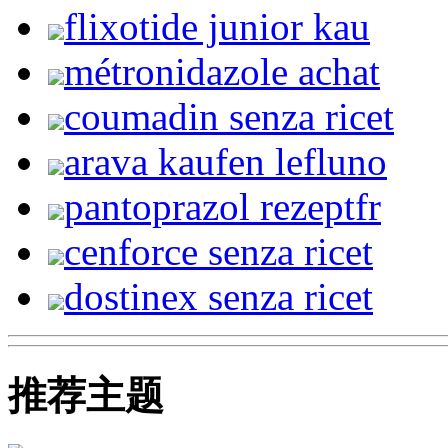
flixotide junior kau
métronidazole achat
coumadin senza ricet
arava kaufen lefluno
pantoprazol rezeptfr
cenforce senza ricet
dostinex senza ricet
推荐主题