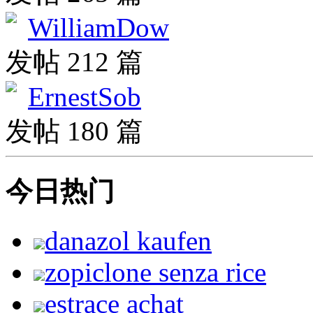
WilliamDow
发帖 212 篇
ErnestSob
发帖 180 篇
今日热门
danazol kaufen
zopiclone senza rice
estrace achat