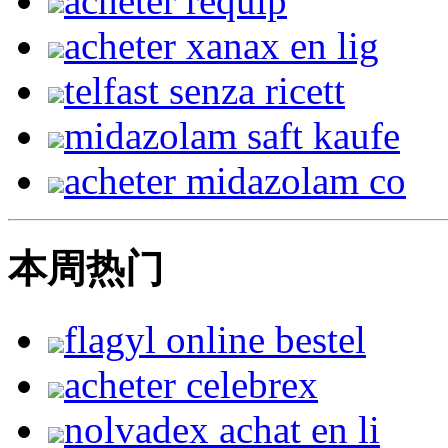
acheter requip
acheter xanax en lig
telfast senza ricett
midazolam saft kaufe
acheter midazolam co
本周热门
flagyl online bestel
acheter celebrex
nolvadex achat en li