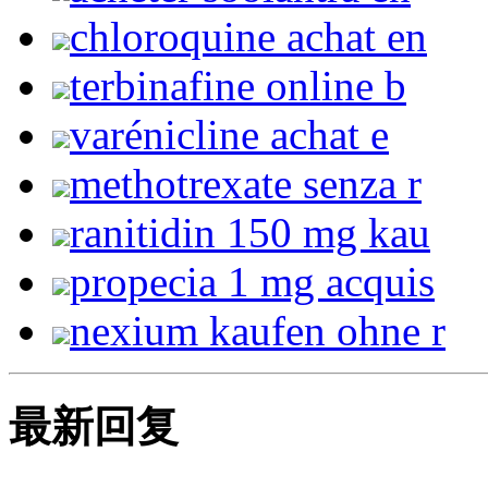
chloroquine achat en
terbinafine online b
varénicline achat e
methotrexate senza r
ranitidin 150 mg kau
propecia 1 mg acquis
nexium kaufen ohne r
最新回复