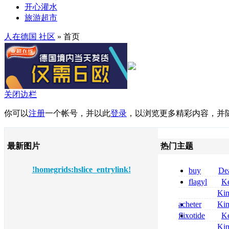
开心灌水
旅游超市
人在德国 社区
» 首页
关闭边栏
你可以
注册
一个帐号，并以此
登录
，以浏览更多精彩内容，并
最新图片
热门主题
!homegrids:hslice_entrylink!
buy
De
pregabalin 300 
flagyl
Ke
pregabalin 300 
online bestellen
Ki
bestellen
nolvadex achat 
acheter
Ki
nolvadex achet
celebrex
flixotide
Ke
junior kaufen fl
Ki