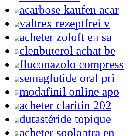
acarbose kaufen acar
valtrex rezeptfrei v
acheter zoloft en sa
clenbuterol achat be
fluconazolo compress
semaglutide oral pri
modafinil online apo
acheter claritin 202
dutastéride topique
acheter soolantra en