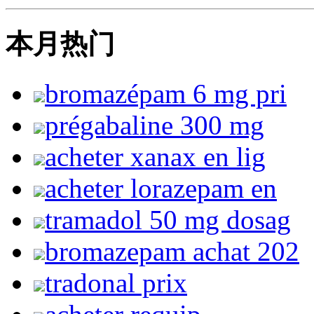
本月热门
bromazépam 6 mg pri
prégabaline 300 mg
acheter xanax en lig
acheter lorazepam en
tramadol 50 mg dosag
bromazepam achat 202
tradonal prix