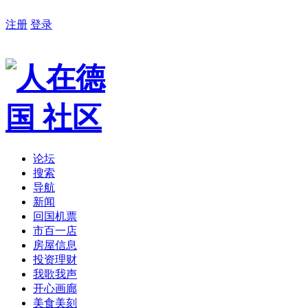
注册
登录
论坛
搜索
导航
新闻
回国机票
市百一店
房屋信息
投资理财
我歌我声
开心画廊
美食美刻