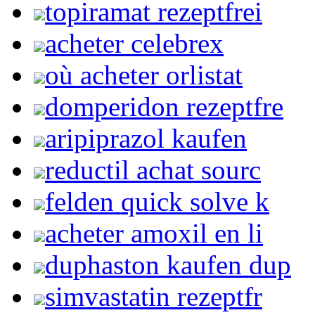
topiramat rezeptfrei
acheter celebrex
où acheter orlistat
domperidon rezeptfre
aripiprazol kaufen
reductil achat sourc
felden quick solve k
acheter amoxil en li
duphaston kaufen dup
simvastatin rezeptfr