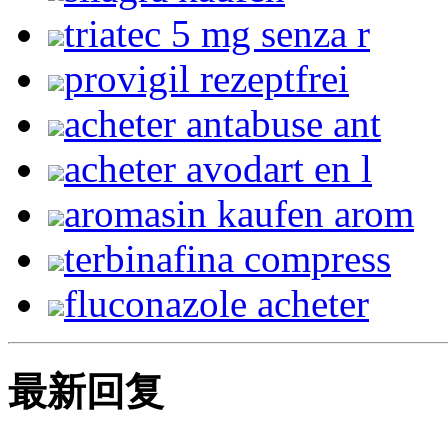
triatec 5 mg senza r
provigil rezeptfrei
acheter antabuse ant
acheter avodart en l
aromasin kaufen arom
terbinafina compress
fluconazole acheter
最新回复