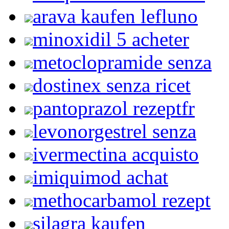
arava kaufen lefluno
minoxidil 5 acheter
metoclopramide senza
dostinex senza ricet
pantoprazol rezeptfr
levonorgestrel senza
ivermectina acquisto
imiquimod achat
methocarbamol rezept
silagra kaufen