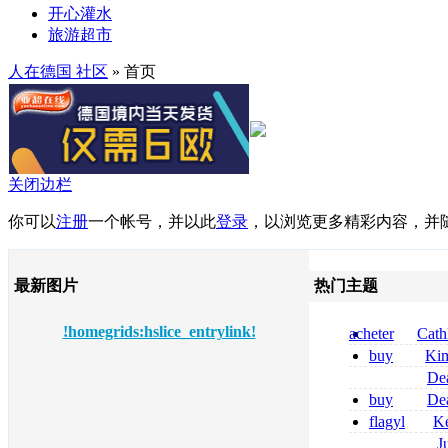
开心灌水
旅游超市
人在德国 社区
» 首页
关闭边栏
你可以
注册
一个帐号，并以此
登录
，以浏览更多精彩内容，并
最新图片
热门主题
!homegrids:hslice_entrylink!
acheter
Cath
dapsone site fia
buy
Ki
zolpidem usa b
De
tizanidine achat
buy
De
sans ordonnanc
pregabalin 300 
flagyl
Ke
pregabalin 300 
online bestellen
J