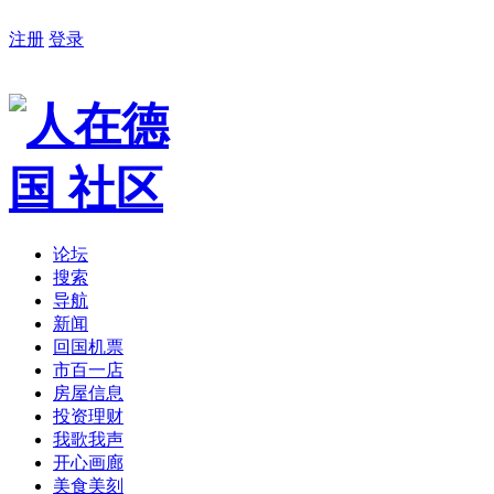
注册
登录
论坛
搜索
导航
新闻
回国机票
市百一店
房屋信息
投资理财
我歌我声
开心画廊
美食美刻