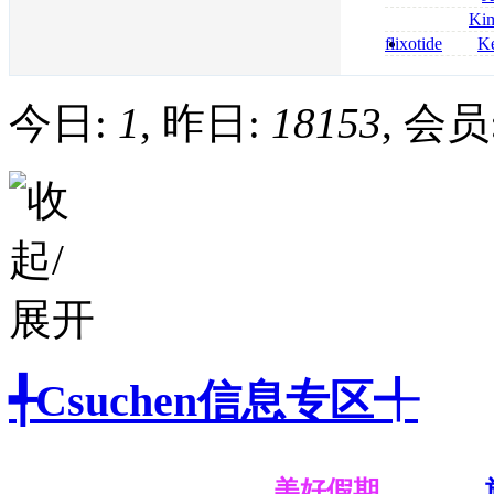
bestellen
roxithromycin a
Ki
sécurité
nolvadex achat 
flixotide
Ke
nolvadex achet
junior kaufen fl
kaufen
今日:
1
, 昨日:
18153
, 会员
╃Csuchen信息专区╃
美好假期