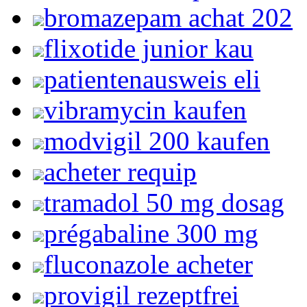
bromazepam achat 202
flixotide junior kau
patientenausweis eli
vibramycin kaufen
modvigil 200 kaufen
acheter requip
tramadol 50 mg dosag
prégabaline 300 mg
fluconazole acheter
provigil rezeptfrei