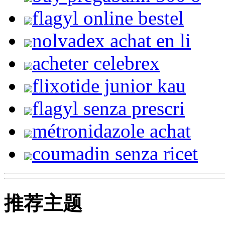
flagyl online bestel
nolvadex achat en li
acheter celebrex
flixotide junior kau
flagyl senza prescri
métronidazole achat
coumadin senza ricet
推荐主题