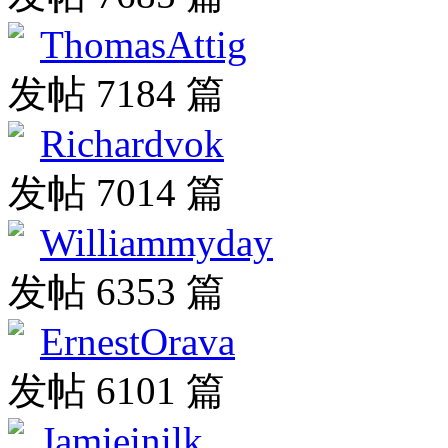
ThomasAttig
发帖 7184 篇
Richardvok
发帖 7014 篇
Williammyday
发帖 6353 篇
ErnestOrava
发帖 6101 篇
Jamieinilk