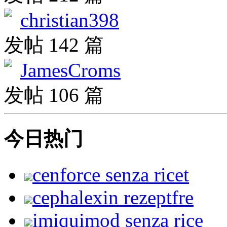
christian398
发帖 142 篇
JamesCroms
发帖 106 篇
今日热门
cenforce senza ricet
cephalexin rezeptfre
imiquimod senza rice