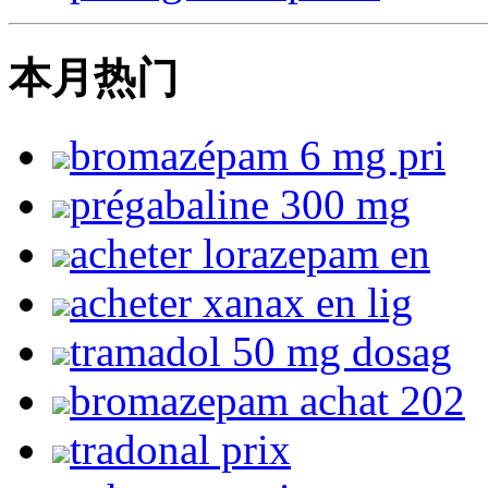
本月热门
bromazépam 6 mg pri
prégabaline 300 mg
acheter lorazepam en
acheter xanax en lig
tramadol 50 mg dosag
bromazepam achat 202
tradonal prix