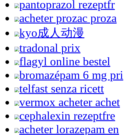
pantoprazol rezeptfr
acheter prozac proza
kyo成人动漫
tradonal prix
flagyl online bestel
bromazépam 6 mg pri
telfast senza ricett
vermox acheter achet
cephalexin rezeptfre
acheter lorazepam en