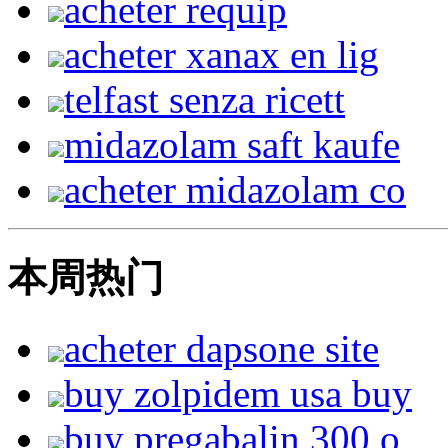
acheter requip
acheter xanax en lig
telfast senza ricett
midazolam saft kaufe
acheter midazolam co
本周热门
acheter dapsone site
buy zolpidem usa buy
buy pregabalin 300 o