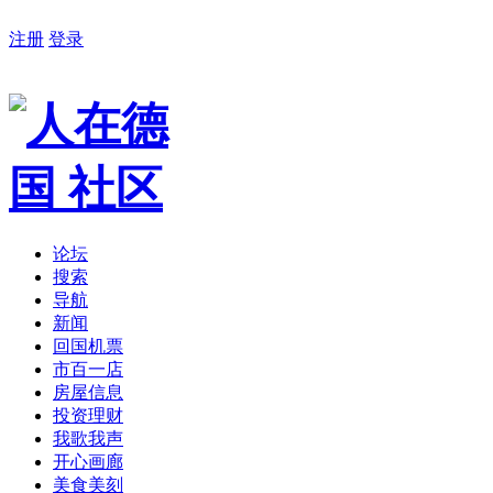
注册
登录
论坛
搜索
导航
新闻
回国机票
市百一店
房屋信息
投资理财
我歌我声
开心画廊
美食美刻