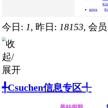
kaufen
métronidazole a
Ki
2026
coumadin senza 
arava
Ke
kaufen lefluno
kaufen
今日:
1
, 昨日:
18153
, 会员
╃Csuchen信息专区╃
美好假期