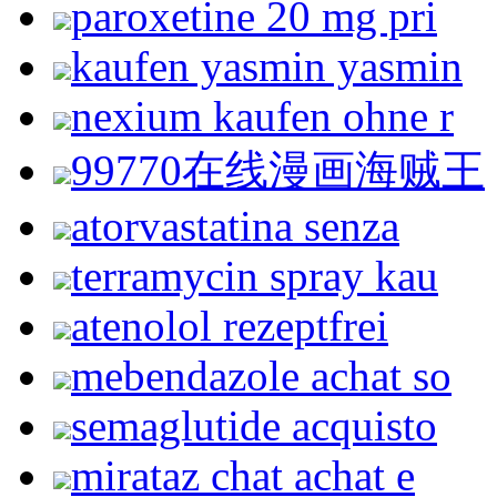
paroxetine 20 mg pri
kaufen yasmin yasmin
nexium kaufen ohne r
99770在线漫画海贼王
atorvastatina senza
terramycin spray kau
atenolol rezeptfrei
mebendazole achat so
semaglutide acquisto
mirataz chat achat e