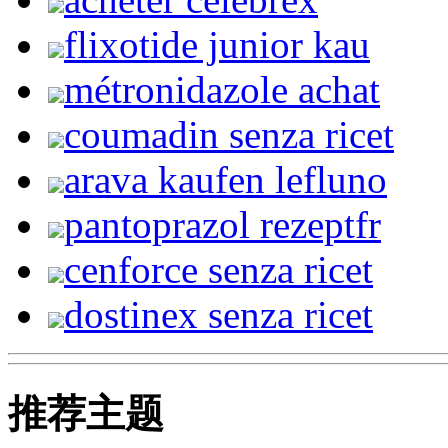
flixotide junior kau
métronidazole achat
coumadin senza ricet
arava kaufen lefluno
pantoprazol rezeptfr
cenforce senza ricet
dostinex senza ricet
推荐主题