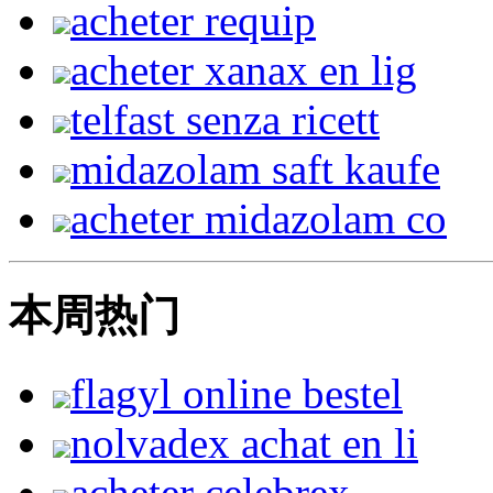
acheter requip
acheter xanax en lig
telfast senza ricett
midazolam saft kaufe
acheter midazolam co
本周热门
flagyl online bestel
nolvadex achat en li
acheter celebrex