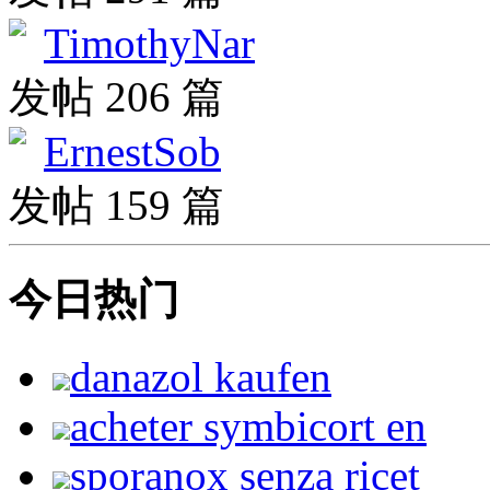
TimothyNar
发帖 206 篇
ErnestSob
发帖 159 篇
今日热门
danazol kaufen
acheter symbicort en
sporanox senza ricet