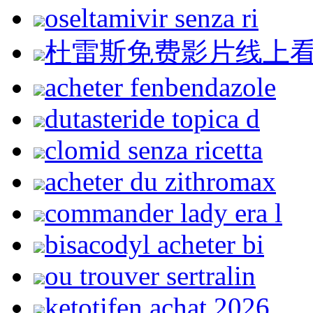
oseltamivir senza ri
杜雷斯免费影片线上
acheter fenbendazole
dutasteride topica d
clomid senza ricetta
acheter du zithromax
commander lady era l
bisacodyl acheter bi
ou trouver sertralin
ketotifen achat 2026