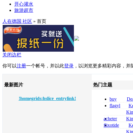
开心灌水
旅游超市
人在德国 社区
» 首页
关闭边栏
你可以
注册
一个帐号，并以此
登录
，以浏览更多精彩内容，并
最新图片
热门主题
!homegrids:hslice_entrylink!
buy
De
pregabalin 300 
flagyl
Ke
pregabalin 300 
online bestellen
Ki
bestellen
nolvadex achat 
acheter
Ki
nolvadex achet
celebrex
flixotide
Ke
junior kaufen fl
Ki