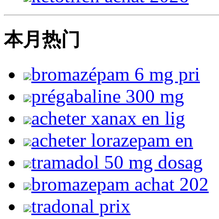
本月热门
bromazépam 6 mg pri
prégabaline 300 mg
acheter xanax en lig
acheter lorazepam en
tramadol 50 mg dosag
bromazepam achat 202
tradonal prix