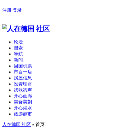
注册
登录
论坛
搜索
导航
新闻
回国机票
市百一店
房屋信息
投资理财
我歌我声
开心画廊
美食美刻
开心灌水
旅游超市
人在德国 社区
» 首页