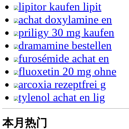
lipitor kaufen lipit
achat doxylamine en
priligy 30 mg kaufen
dramamine bestellen
furosémide achat en
fluoxetin 20 mg ohne
arcoxia rezeptfrei g
tylenol achat en lig
本月热门