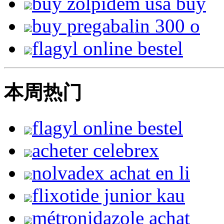
buy zolpidem usa buy
buy pregabalin 300 o
flagyl online bestel
本周热门
flagyl online bestel
acheter celebrex
nolvadex achat en li
flixotide junior kau
métronidazole achat