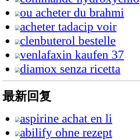
ou acheter du brahmi
acheter tadacip voir
clenbuterol bestelle
venlafaxin kaufen 37
diamox senza ricetta
最新回复
aspirine achat en li
abilify ohne rezept