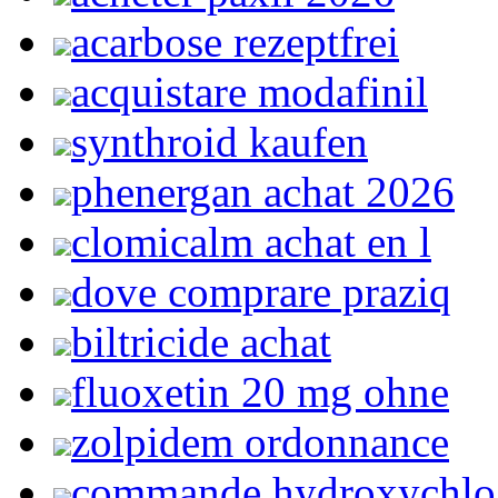
acarbose rezeptfrei
acquistare modafinil
synthroid kaufen
phenergan achat 2026
clomicalm achat en l
dove comprare praziq
biltricide achat
fluoxetin 20 mg ohne
zolpidem ordonnance
commande hydroxychlo