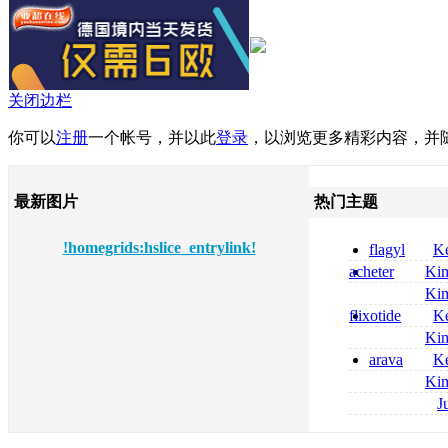
关闭边栏
你可以
注册
一个帐号，并以此
登录
，以浏览更多精彩内容，并
最新图片
热门主题
!homegrids:hslice_entrylink!
flagyl
Ke
online bestellen
acheter
Ki
bestellen
celebrex
Ki
nolvadex achat 
flixotide
Ke
nolvadex achet
junior kaufen fl
Ki
kaufen
métronidazole a
arava
Ke
2026
kaufen lefluno
Ki
kaufen
coumadin senza 
J
pantoprazol rez
frankreich pant