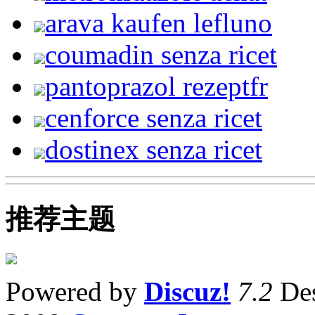
arava kaufen lefluno
coumadin senza ricet
pantoprazol rezeptfr
cenforce senza ricet
dostinex senza ricet
推荐主题
Powered by
Discuz!
7.2
Des