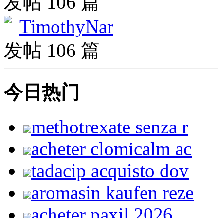
发帖 106 篇
TimothyNar
发帖 106 篇
今日热门
methotrexate senza r
acheter clomicalm ac
tadacip acquisto dov
aromasin kaufen reze
acheter paxil 2026