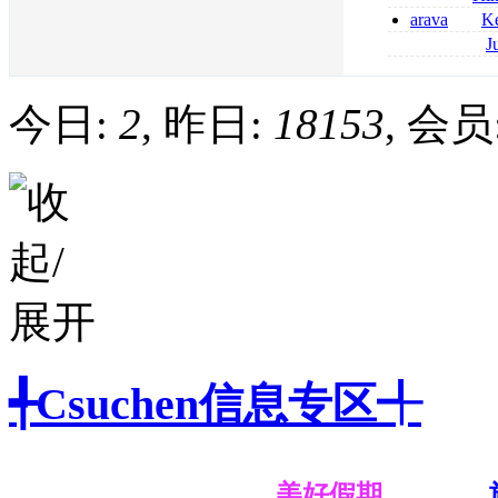
2026
coumadin senza 
arava
Ke
kaufen lefluno
J
kaufen
pantoprazol rez
frankreich pant
今日:
2
, 昨日:
18153
, 会员
╃Csuchen信息专区╃
美好假期