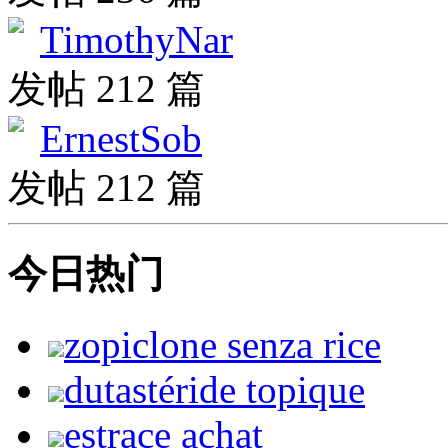
TimothyNar
发帖 212 篇
ErnestSob
发帖 212 篇
今日热门
zopiclone senza rice
dutastéride topique
estrace achat