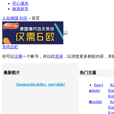
开心灌水
旅游超市
人在德国 社区
» 首页
关闭边栏
你可以
注册
一个帐号，并以此
登录
，以浏览更多精彩内容，并
最新图片
热门主题
!homegrids:hslice_entrylink!
flagyl
Ke
online bestellen
acheter
Ki
bestellen
celebrex
Ki
nolvadex achat 
flixotide
Ke
nolvadex achet
junior kaufen fl
Ki
kaufen
métronidazole a
Ki