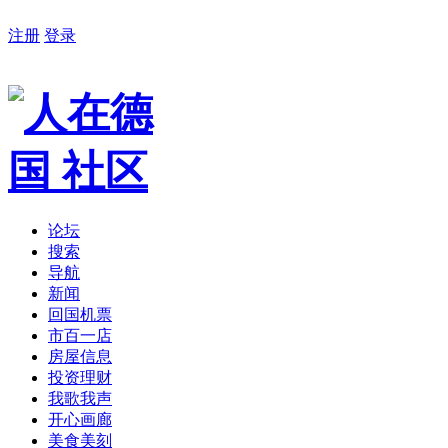
注册
登录
论坛
搜索
导航
新闻
回国机票
市百一店
房屋信息
投资理财
我歌我声
开心画廊
美食美刻