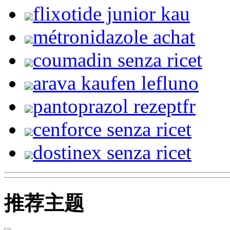
flixotide junior kau
métronidazole achat
coumadin senza ricet
arava kaufen lefluno
pantoprazol rezeptfr
cenforce senza ricet
dostinex senza ricet
推荐主题