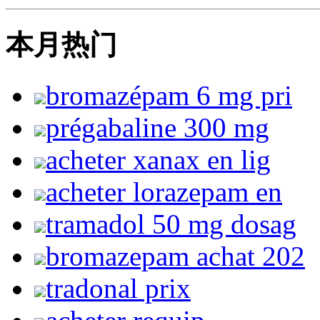
本月热门
bromazépam 6 mg pri
prégabaline 300 mg
acheter xanax en lig
acheter lorazepam en
tramadol 50 mg dosag
bromazepam achat 202
tradonal prix