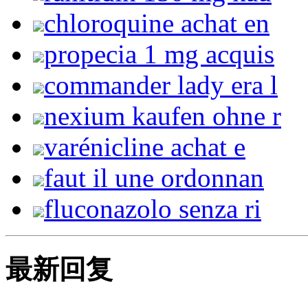
chloroquine achat en
propecia 1 mg acquis
commander lady era l
nexium kaufen ohne r
varénicline achat e
faut il une ordonnan
fluconazolo senza ri
最新回复