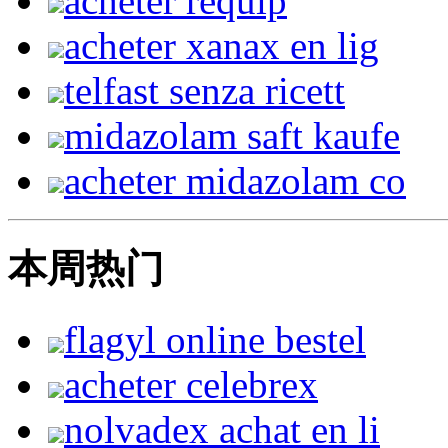
acheter requip
acheter xanax en lig
telfast senza ricett
midazolam saft kaufe
acheter midazolam co
本周热门
flagyl online bestel
acheter celebrex
nolvadex achat en li