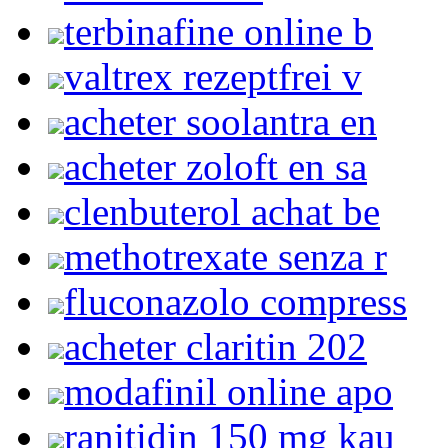
terbinafine online b
valtrex rezeptfrei v
acheter soolantra en
acheter zoloft en sa
clenbuterol achat be
methotrexate senza r
fluconazolo compress
acheter claritin 202
modafinil online apo
ranitidin 150 mg kau