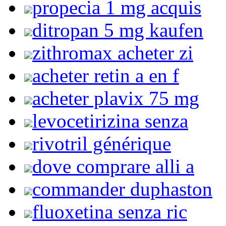
propecia 1 mg acquis
ditropan 5 mg kaufen
zithromax acheter zi
acheter retin a en f
acheter plavix 75 mg
levocetirizina senza
rivotril générique
dove comprare alli a
commander duphaston
fluoxetina senza ric