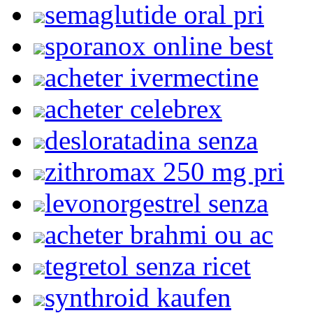
semaglutide oral pri
sporanox online best
acheter ivermectine
acheter celebrex
desloratadina senza
zithromax 250 mg pri
levonorgestrel senza
acheter brahmi ou ac
tegretol senza ricet
synthroid kaufen