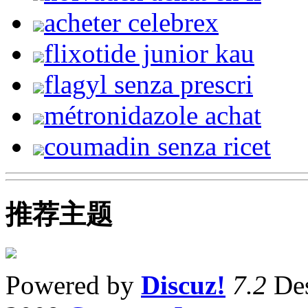
acheter celebrex
flixotide junior kau
flagyl senza prescri
métronidazole achat
coumadin senza ricet
推荐主题
Powered by
Discuz!
7.2
Des