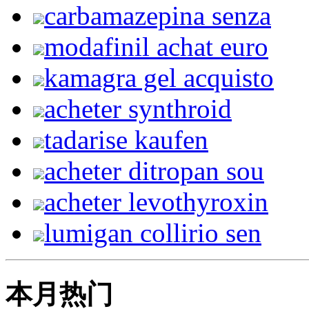
carbamazepina senza
modafinil achat euro
kamagra gel acquisto
acheter synthroid
tadarise kaufen
acheter ditropan sou
acheter levothyroxin
lumigan collirio sen
本月热门