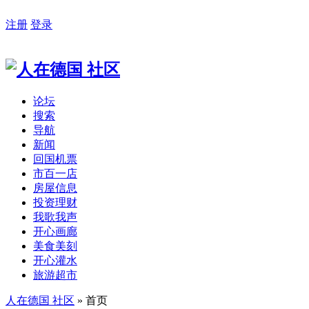
注册
登录
论坛
搜索
导航
新闻
回国机票
市百一店
房屋信息
投资理财
我歌我声
开心画廊
美食美刻
开心灌水
旅游超市
人在德国 社区
» 首页