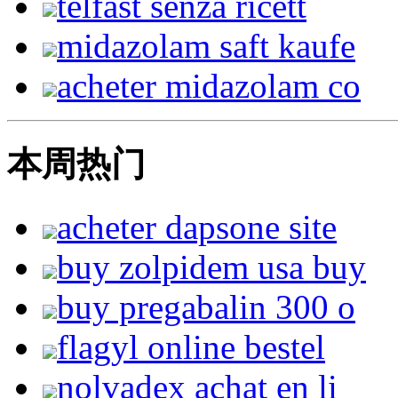
telfast senza ricett
midazolam saft kaufe
acheter midazolam co
本周热门
acheter dapsone site
buy zolpidem usa buy
buy pregabalin 300 o
flagyl online bestel
nolvadex achat en li