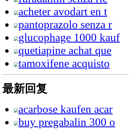
acheter avodart en t
pantoprazolo senza r
glucophage 1000 kauf
quetiapine achat que
tamoxifene acquisto
最新回复
acarbose kaufen acar
buy pregabalin 300 o