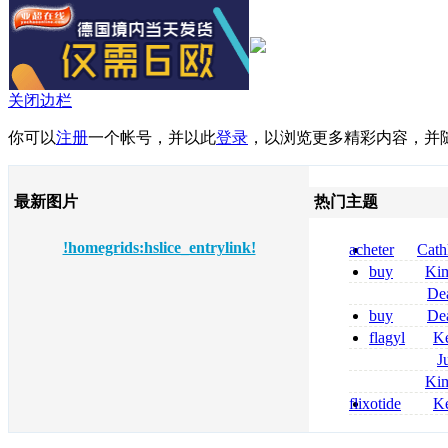
关闭边栏
你可以
注册
一个帐号，并以此
登录
，以浏览更多精彩内容，并
最新图片
热门主题
!homegrids:hslice_entrylink!
acheter
Cath
dapsone site fia
buy
Ki
zolpidem usa b
De
tizanidine achat
buy
De
sans ordonnanc
pregabalin 300 
flagyl
Ke
pregabalin 300 
online bestellen
J
bestellen
roxithromycin a
Ki
sécurité
nolvadex achat 
flixotide
Ke
nolvadex achet
junior kaufen fl
kaufen