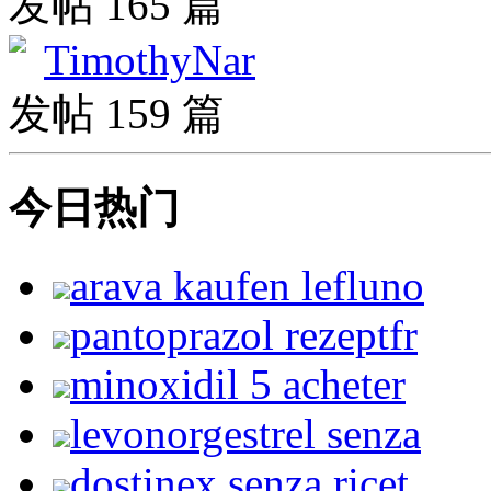
发帖 165 篇
TimothyNar
发帖 159 篇
今日热门
arava kaufen lefluno
pantoprazol rezeptfr
minoxidil 5 acheter
levonorgestrel senza
dostinex senza ricet