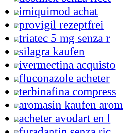
imiquimod achat
provigil rezeptfrei
triatec 5 mg senza r
silagra kaufen
ivermectina acquisto
fluconazole acheter
terbinafina compress
aromasin kaufen arom
acheter avodart en l
furadantin senza ric