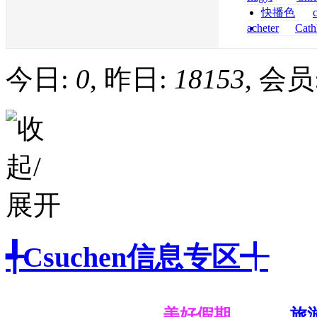
senza prescrizi
快播色
flagyl si può co
综合
acheter
Cath
dapsone site fia
今日:
0
, 昨日:
18153
, 会员
╃Csuchen信息专区╃
美好假期
旅