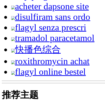
acheter dapsone site
disulfiram sans ordo
flagyl senza prescri
tramadol paracetamol
快播色综合
roxithromycin achat
flagyl online bestel
推荐主题