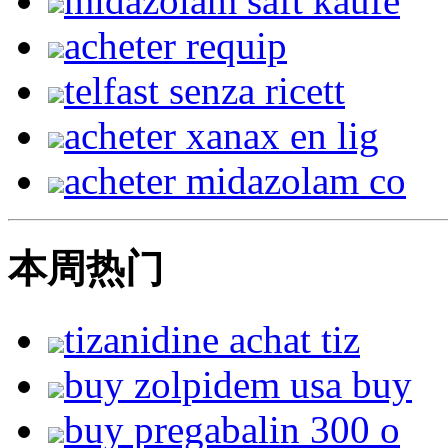
midazolam saft kaufe
acheter requip
telfast senza ricett
acheter xanax en lig
acheter midazolam co
本周热门
tizanidine achat tiz
buy zolpidem usa buy
buy pregabalin 300 o