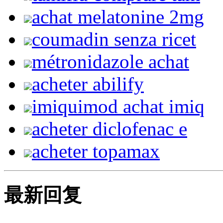
achat melatonine 2mg
coumadin senza ricet
métronidazole achat
acheter abilify
imiquimod achat imiq
acheter diclofenac e
acheter topamax
最新回复