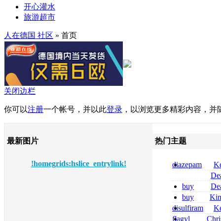
开心灌水
旅游超市
人在德国 社区
» 首页
关闭边栏
你可以
注册
一个帐号，并以此
登录
，以浏览更多精彩内容，并
最新图片
热门主题
!homegrids:hslice_entrylink!
diazepam
Ke
per dormire di
De
compresse
tizanidine achat
buy
De
sans ordonnanc
pregabalin 300 
buy
Ki
pregabalin 300 
zolpidem usa b
disulfiram
Ke
sans ordonnanc
flagyl
Chri