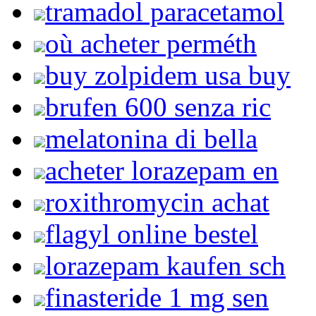
tramadol paracetamol
où acheter perméth
buy zolpidem usa buy
brufen 600 senza ric
melatonina di bella
acheter lorazepam en
roxithromycin achat
flagyl online bestel
lorazepam kaufen sch
finasteride 1 mg sen