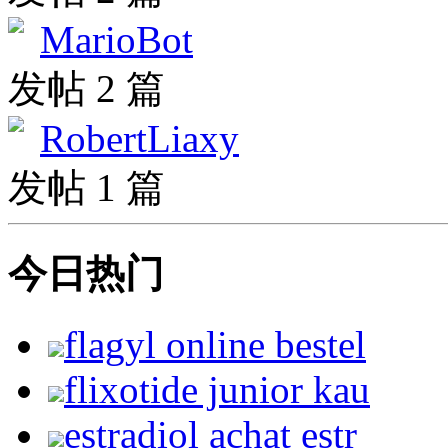
MarioBot
发帖 2 篇
RobertLiaxy
发帖 1 篇
今日热门
flagyl online bestel
flixotide junior kau
estradiol achat estr