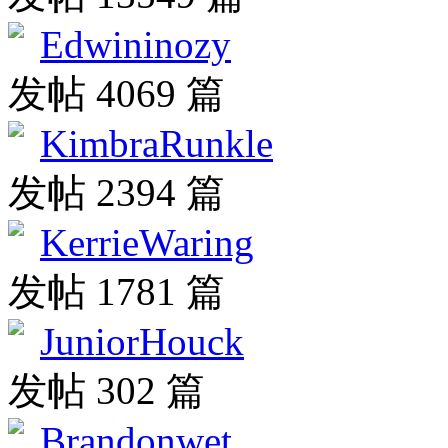
Edwininozy
发帖 4069 篇
KimbraRunkle
发帖 2394 篇
KerrieWaring
发帖 1781 篇
JuniorHouck
发帖 302 篇
Brandonwet