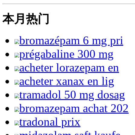
本月热门
bromazépam 6 mg pri
prégabaline 300 mg
acheter lorazepam en
acheter xanax en lig
tramadol 50 mg dosag
bromazepam achat 202
tradonal prix