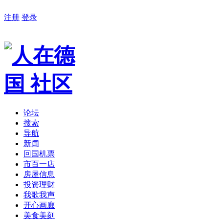
注册
登录
论坛
搜索
导航
新闻
回国机票
市百一店
房屋信息
投资理财
我歌我声
开心画廊
美食美刻