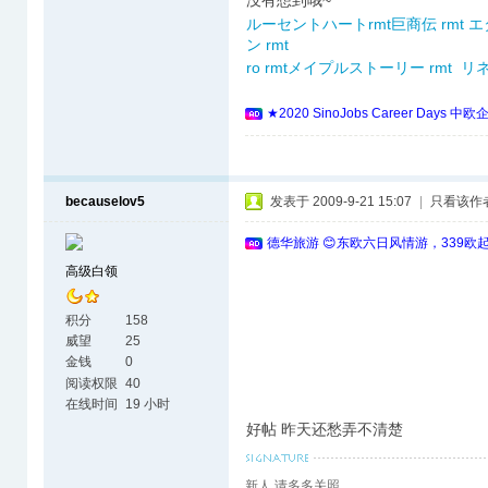
没有想到哦~
ルーセントハートrmt
巨商伝 rmt
エ
ン rmt
ro rmt
メイプルストーリー rmt
リネ
★2020 SinoJobs Career 
becauselov5
发表于 2009-9-21 15:07
|
只看该作
德华旅游 😊东欧六日风情游，339欧
高级白领
积分
158
威望
25
金钱
0
阅读权限
40
在线时间
19 小时
好帖 昨天还愁弄不清楚
新人 请多多关照