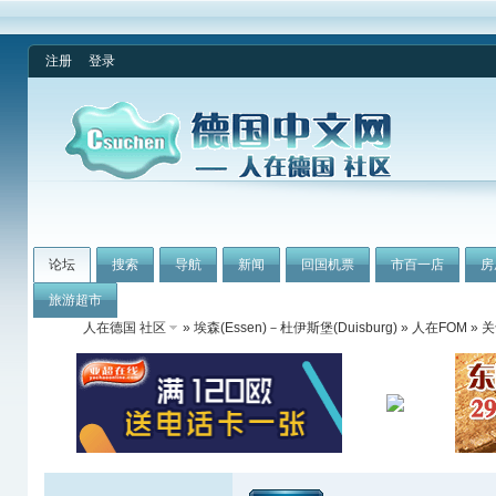
注册
登录
论坛
搜索
导航
新闻
回国机票
市百一店
房
旅游超市
人在德国 社区
»
埃森(Essen)－杜伊斯堡(Duisburg)
»
人在FOM
» 