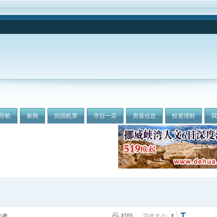
导航
新闻
回国机票
市百一店
房屋信息
投资理财
作者
打印
字体大小: