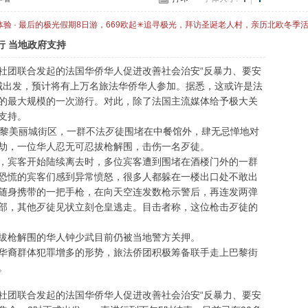
体验 · 最后的极光假期8日游，669欧起✳追寻极光，拜访圣诞老人村，亲历北欧冬季
 当地政府支持
社团联合发起的法国华侨华人促进改善社会治安“反暴力、要安
丽城出发，预计将有上万名旅法华侨华人参加。据悉，这或许是法
的最大规模的一次游行。对此，除了法国主流媒体给予极大关
支持。
巴黎美丽城街区，一群不法歹徒围堵在中餐馆外，肆无忌惮地对
劫，一位华人忍无可忍拔枪解围，击伤一名歹徒。
，宾客开始陆续离去时，多位宾客遭到围堵在酒楼门外的一群
恐慌的宾客们感到异常愤怒，很多人都躲在一楼出口处不敢出
随身携带的一把手枪，在向天空连发数枪示警后，再连发两弹
部，其他歹徒见状立刻仓皇逃走。目击者称，这位枪击歹徒的
拔枪解围的华人钟少武目前仍被当地警方关押。
华裔群体犯罪增多的形势，旅法侨团积极筹备联手走上巴黎街
。
社团联合发起的法国华侨华人促进改善社会治安“反暴力、要安