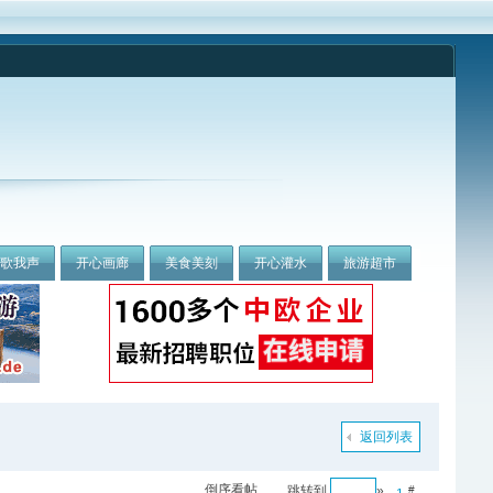
我歌我声
开心画廊
美食美刻
开心灌水
旅游超市
返回列表
倒序看帖
跳转到
»
#