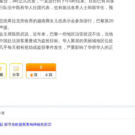
城集合，3时正式出发，一直进行到下午5时结束。目前已有30多
行队伍中既有华人社团代表，也有旅法各界人士和留学生，预
总统希拉克所收养的越南裔女儿也表示会参加游行，巴黎第20
声援。
会主席陈胜武说，近年来，巴黎一些地区治安状况不佳，当地
中国赴法游客屡屡成为盗抢目标。华人聚居的美丽城地区位处
几乎每天都有抢劫或盗窃事件发生，严重影响了华侨华人的正
0
藏
分享
顶
踩
作者
欧起 探寻东欧捷斯奥匈神秘色彩😊