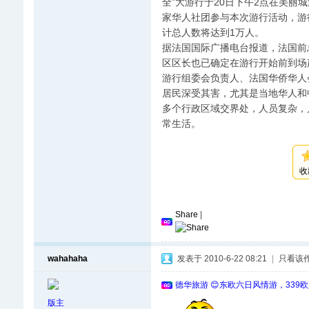
全”大游行于20日下午2点在美丽
家华人社团参与本次游行活动，游
计总人数将达到1万人。
据法国国际广播电台报道，法国前
区区长也已确定在游行开始前到场
游行组委会负责人、法国华侨华人
居民深受其害，尤其是当地华人和
多个行政区域交界处，人员复杂，
常生活。
收
Share
|
wahahaha
发表于 2010-6-22 08:21
|
只看该
德华旅游 😊东欧六日风情游，339
版主