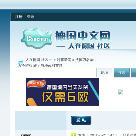
注册
登录
人在德国 社区
»
时事新闻
» 法国万名华
人今维权游行 当地政府支持
论坛
搜索
发帖
calvin
发表于 2010-6-21 14:53
|
只看该