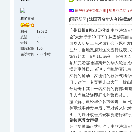
德华旅游✳文化之旅 | 瑞典芬兰深度
超级富翁
[国际新闻]
法国万名华人今维权游行
广州日报6月20日报道
由旅法华人
积分
13032
全”大游行于20日下午从巴黎美
威望
5016
金钱
0
国华人历史上首次因社会问题引发
阅读权限
100
注外，当地政府对这次游行也表示
在线时间
260 小时
游行起因于6月1日深夜，在法国
参加完婚宴陆续离开的华人轮番抢
据此事件目击者说，当晚婚宴结束
歹徒的抢劫，歹徒们的嚣张气焰令
门，这时一名宾客走出大门，拔出
分别击中其中一名歹徒的臀部和腿
华人当晚被随即赶来的警察带走。
据了解，虽经华侨多方奔走，当日
美丽城事件发生后，面对近来针对
头，为呼吁改善治安状况进行游行
希拉克养女声援
经巴黎警局正式批准，由旅法华人