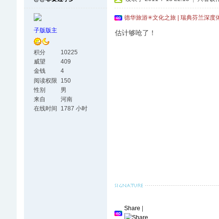
德华旅游✳文化之旅 | 瑞典芬兰深度
子版版主
估计够呛了！
积分
10225
威望
409
金钱
4
阅读权限
150
性别
男
来自
河南
在线时间
1787 小时
Share
|