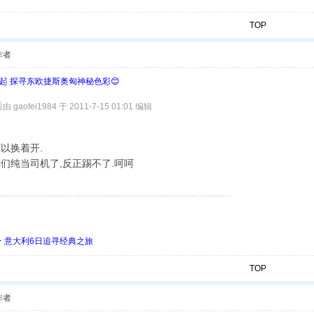
TOP
作者
欧起 探寻东欧捷斯奥匈神秘色彩😊
gaofei1984 于 2011-7-15 01:01 编辑
以换着开.
们纯当司机了,反正踢不了.呵呵
 ★ 意大利6日追寻经典之旅
TOP
作者