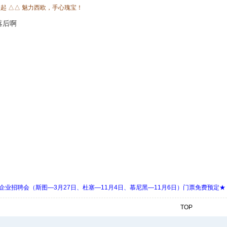
欧起 △△ 魅力西欧，手心瑰宝！
落后啊
 Days 中欧企业招聘会（斯图—3月27日、杜塞—11月4日、慕尼黑—11月6日）门票免费预定★
TOP