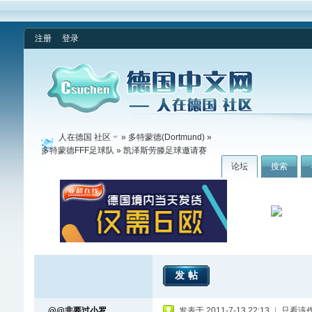
注册
登录
人在德国 社区
»
多特蒙德(Dortmund)
»
多特蒙德FFF足球队
» 凯泽斯劳滕足球邀请赛
论坛
搜索
发帖
@@非要过小罗
发表于 2011-7-13 22:13
|
只看该