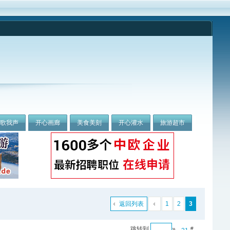
我歌我声
开心画廊
美食美刻
开心灌水
旅游超市
返回列表
1
2
3
跳转到
»
#