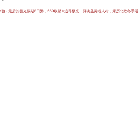
体验 · 最后的极光假期8日游，669欧起✳追寻极光，拜访圣诞老人村，亲历北欧冬季