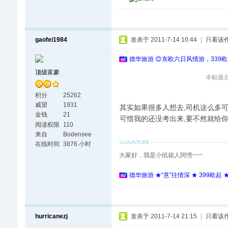
gaofei1984
发表于 2011-7-14 10:44
|
只看该
德华旅游 😊东欧六日风情游，339
顶级富豪
本帖最后由 
积分
25262
威望
1931
其实如果很多人想去,司机这么多可
金钱
21
可惜我的还没考出来,要不然就给你
阅读权限
110
来自
Bodensee
在线时间
3876 小时
大家好，我是小纸箱人阿愣~~~
德华旅游 ★“意”往情深 ★ 399欧起
hurricanezj
发表于 2011-7-14 21:15
|
只看该