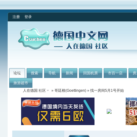
注册
登录
论坛
搜索
导航
新闻
回国机票
市百一店
房
旅游超市
人在德国 社区
»
哥廷根(Goettingen)
» 找一房间5月1号开始