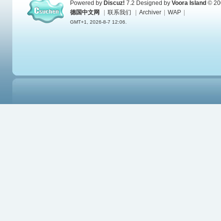
Powered by
Discuz!
7.2
Designed by
Voora Island
© 20
德国中文网
|
联系我们
|
Archiver
|
WAP
|
GMT+1, 2026-8-7 12:06.