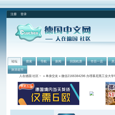
注册
登录
论坛
搜索
导航
新闻
回国机票
市百一店
房
旅游超市
人在德国 社区
»
单身交友
» 微信2166384296 办理慕尼黑工