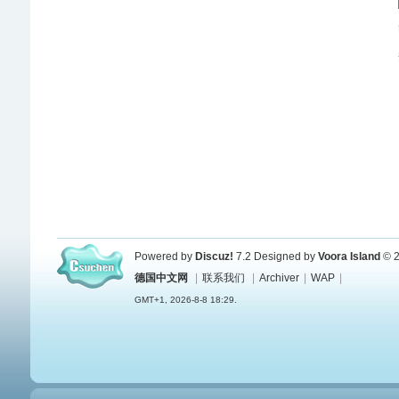
Powered by
Discuz!
7.2
Designed by
Voora Island
© 2
德国中文网
|
联系我们
|
Archiver
|
WAP
|
GMT+1, 2026-8-8 18:29.