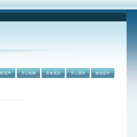
我歌我声
开心画廊
美食美刻
开心灌水
旅游超市