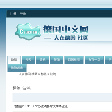
注册
登录
论坛
搜索
导航
新闻
回国机票
市百一店
房
旅游超市
人在德国 社区
»
标签
» 波鸿
标签: 波鸿
Q微信285313772办波鸿鲁尔大学毕业证