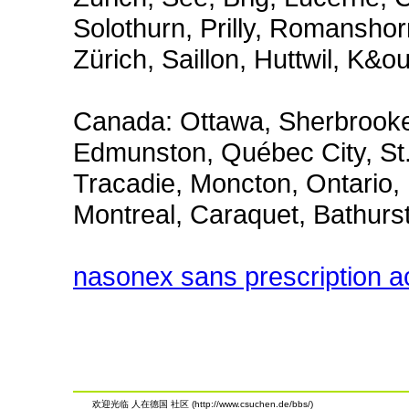
Solothurn, Prilly, Romanshor
Zürich, Saillon, Huttwil, K&ou
Canada: Ottawa, Sherbrooke,
Edmunston, Québec City, St
Tracadie, Moncton, Ontario
Montreal, Caraquet, Bathurs
nasonex sans prescription 
欢迎光临 人在德国 社区 (http://www.csuchen.de/bbs/)