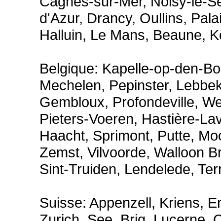
Cagnes-sur-Mer, Noisy-le-S
d'Azur, Drancy, Oullins, Palai
Halluin, Le Mans, Beaune, Ko
Belgique: Kapelle-op-den-Bos
Mechelen, Pepinster, Lebbek
Gembloux, Profondeville, W
Pieters-Voeren, Hastière-La
Haacht, Sprimont, Putte, Mo
Zemst, Vilvoorde, Walloon 
Sint-Truiden, Lendelede, Ter
Suisse: Appenzell, Kriens, E
Zurich, See, Brig, Lucerne, C