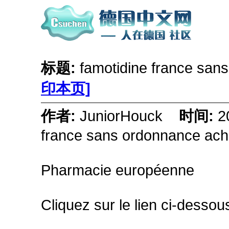
标题:
famotidine france san
印本页]
作者:
JuniorHouck
时间:
2
france sans ordonnance ache
Pharmacie européenne
Cliquez sur le lien ci-desso