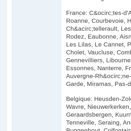
France: C&ocirc;tes-d'
Roanne, Courbevoie, H
Ch&acirc;tellerault, Le
Rodez, Eaubonne, Aisne
Les Lilas, Le Cannet, 
Cholet, Vaucluse, Comb
Gennevilliers, Libourne
Essonnes, Nanterre, Fr
Auvergne-Rh&ocirc;ne-
Garde, Miramas, Pas-d
Belgique: Heusden-Zold
Wavre, Nieuwerkerken,
Geraardsbergen, Kuurn
Tenneville, Seraing, An
Buggenhout, Colfontai