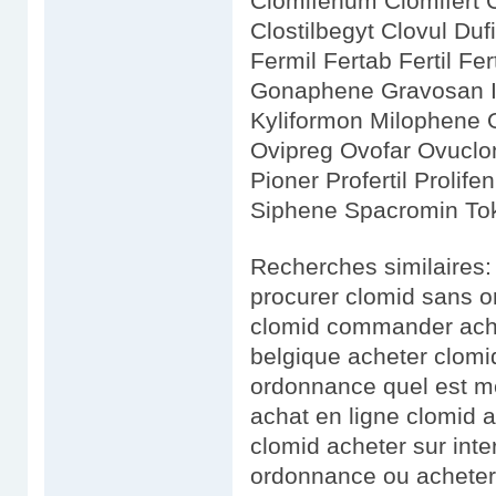
Clomifenum Clomifert 
Clostilbegyt Clovul Du
Fermil Fertab Fertil F
Gonaphene Gravosan I
Kyliformon Milophene O
Ovipreg Ovofar Ovuclon
Pioner Profertil Proli
Siphene Spacromin To
Recherches similaires
procurer clomid sans 
clomid commander ache
belgique acheter clom
ordonnance quel est me
achat en ligne clomid a
clomid acheter sur in
ordonnance ou acheter