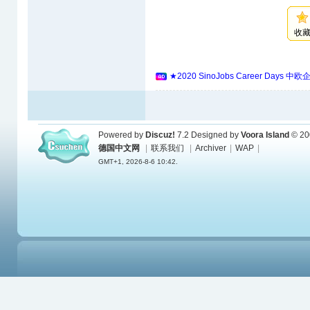
收
★2020 SinoJobs Career 
Powered by
Discuz!
7.2
Designed by
Voora Island
© 20
德国中文网
|
联系我们
|
Archiver
|
WAP
|
GMT+1, 2026-8-6 10:42.