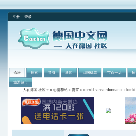
注册
登录
论坛
搜索
导航
新闻
回国机票
市百一店
房
旅游超市
人在德国 社区
»
心情驿站
»
密窗
» clomid sans ordonnance clomid 