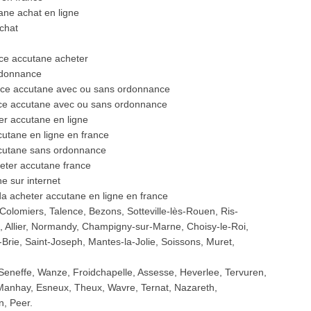
ne achat en ligne
chat
ce accutane acheter
rdonnance
ance accutane avec ou sans ordonnance
ce accutane avec ou sans ordonnance
r accutane en ligne
tane en ligne en france
cutane sans ordonnance
heter accutane france
e sur internet
 acheter accutane en ligne en france
 Colomiers, Talence, Bezons, Sotteville-lès-Rouen, Ris-
 Allier, Normandy, Champigny-sur-Marne, Choisy-le-Roi,
Brie, Saint-Joseph, Mantes-la-Jolie, Soissons, Muret,
eneffe, Wanze, Froidchapelle, Assesse, Heverlee, Tervuren,
 Manhay, Esneux, Theux, Wavre, Ternat, Nazareth,
, Peer.