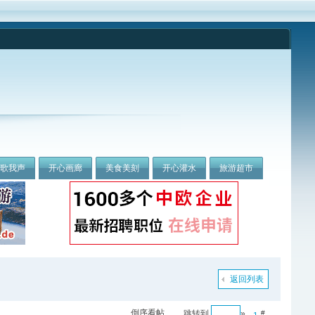
我歌我声
开心画廊
美食美刻
开心灌水
旅游超市
返回列表
倒序看帖
跳转到
»
#