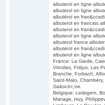
albuterol en ligne albut
albuterol en ligne albut
albutérol en fran&ccedi
albuterol en francais a
albuterol en fran&ccedil
albuterol en ligne alb
albuterol france albute
albutérol en fran&ccedil
albuterol en ligne albut
France: La Garde, Cae
Vitrolles, Fréjus, Les 
Branche, Forbach, Alfor
Saint-Malo, Chambéry, 
Sa&ocirc;ne.
Belgique: Ledegem, Bo
Manage, Huy, Philippe