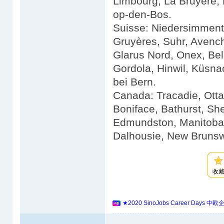
Limbourg, La Bruyère, 
op-den-Bos.
Suisse: Niedersimmenta
Gruyères, Suhr, Avench
Glarus Nord, Onex, Belp
Gordola, Hinwil, Küsna
bei Bern.
Canada: Tracadie, Otta
Boniface, Bathurst, Sh
Edmundston, Manitoba, 
Dalhousie, New Bruns
收
★2020 SinoJobs Career 