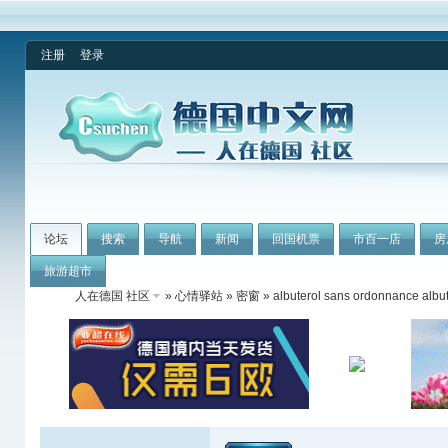
注册
登录
论坛
搜索
导航
新闻
回国机票
市百一店
房
旅游超市
人在德国 社区
»
心情驿站
»
密窗
» albuterol sans ordonnance albut