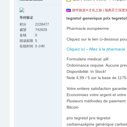
德华旅游✳文化之旅 | 瑞典芬兰深度
等待验证
tegretol generique prix tegretol
积分
2228477
Pharmacie européenne
威望
742829
金钱
0
Cliquez sur le lien ci-dessous pou
阅读权限
5
在线时间
0 小时
Cliquez ici – Allez à la pharmacie
Formulaire medical: pill
Ordonnance requise: Aucune pres
Disponibilité: In Stock!
Note 4,99 / 5 sur la base de 11751
Votre entiere satisfaction garant
Economisez votre argent et votre
Plusieurs méthodes de paiement :
Bitcoin
prix tegretol prix tegretol
carbamazépine générique carbam