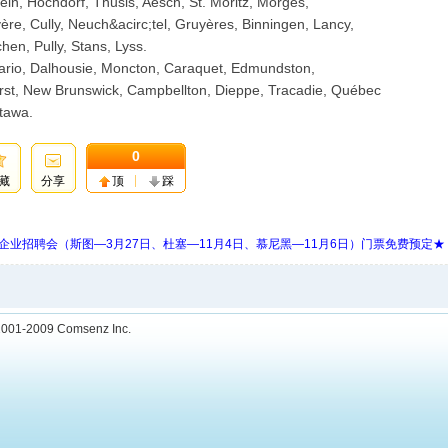
n, Hochdorf, Thusis, Aesch, St. Moritz, Morges,
re, Cully, Neuch&acirc;tel, Gruyères, Binningen, Lancy,
en, Pully, Stans, Lyss.
ario, Dalhousie, Moncton, Caraquet, Edmundston,
urst, New Brunswick, Campbellton, Dieppe, Tracadie, Québec
ttawa.
0
藏
分享
顶
踩
 Days 中欧企业招聘会（斯图—3月27日、杜塞—11月4日、慕尼黑—11月6日）门票免费预定★
001-2009
Comsenz Inc.