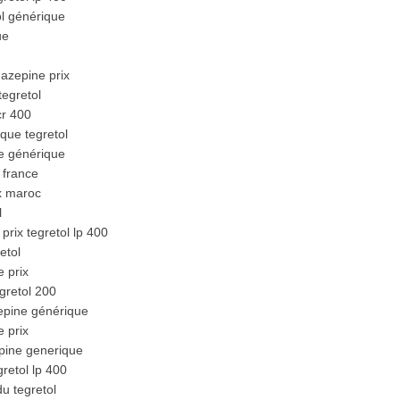
l générique
ue
azepine prix
tegretol
cr 400
que tegretol
e générique
 france
ix maroc
l
rix tegretol lp 400
etol
 prix
gretol 200
pine générique
 prix
pine generique
retol lp 400
u tegretol