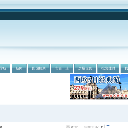
导航
新闻
回国机票
市百一店
房屋信息
投资理财
者
打印
字体大小: