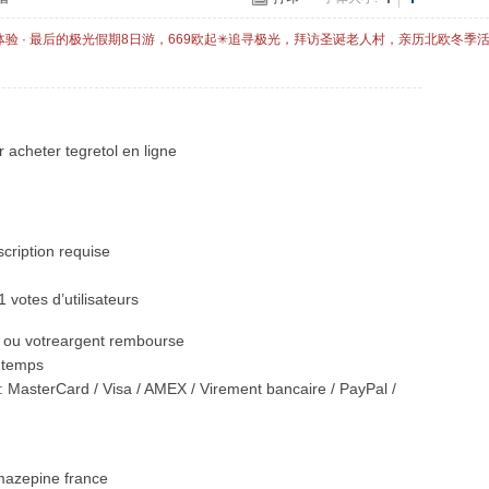
体验 · 最后的极光假期8日游，669欧起✳追寻极光，拜访圣诞老人村，亲历北欧冬季
r acheter tegretol en ligne
cription requise
 votes d’utilisateurs
ie ou votreargent rembourse
 temps
 MasterCard / Visa / AMEX / Virement bancaire / PayPal /
azepine france