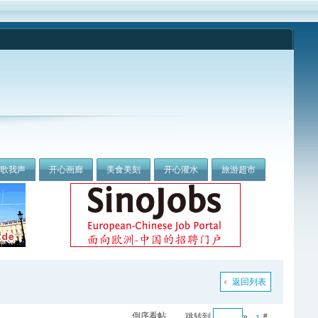
我歌我声
开心画廊
美食美刻
开心灌水
旅游超市
返回列表
倒序看帖
跳转到
»
#