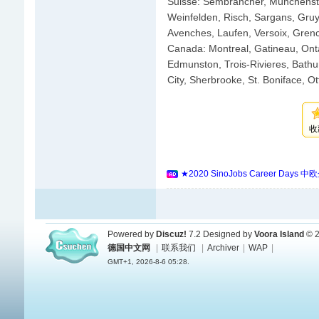
Suisse: Sembrancher, Münchenstei
Weinfelden, Risch, Sargans, Gruyè
Avenches, Laufen, Versoix, Grench
Canada: Montreal, Gatineau, Ont
Edmunston, Trois-Rivieres, Bath
City, Sherbrooke, St. Boniface, O
收
★2020 SinoJobs Career
Powered by
Discuz!
7.2
Designed by
Voora Island
© 2
德国中文网
|
联系我们
|
Archiver
|
WAP
|
GMT+1, 2026-8-6 05:28.