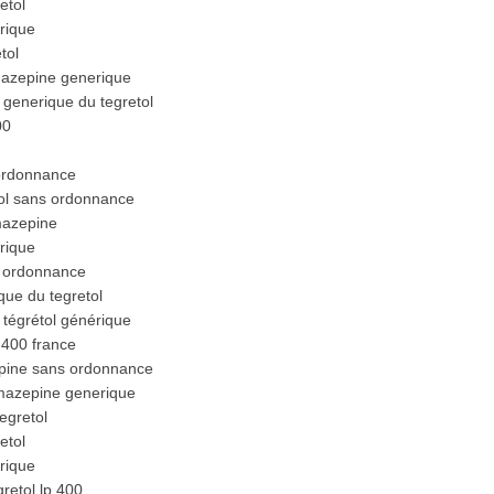
etol
rique
tol
amazepine generique
generique du tegretol
00
 ordonnance
ol sans ordonnance
mazepine
rique
s ordonnance
ue du tegretol
tégrétol générique
p 400 france
épine sans ordonnance
mazepine generique
egretol
etol
rique
retol lp 400