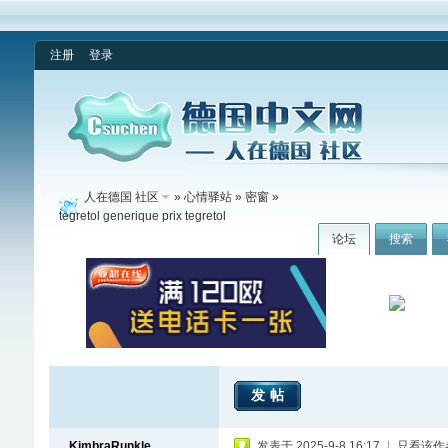
注册
登录
人在德国 社区
»
心情驿站
»
密窗
»
tegretol generique prix tegretol
论坛
搜索
发帖
KimbraRunkle
发表于 2025-9-8 16:17
|
只看该作