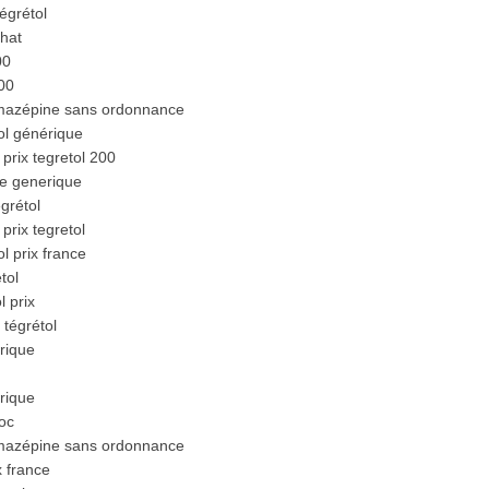
égrétol
hat
00
400
mazépine sans ordonnance
ol générique
rix tegretol 200
ne generique
égrétol
rix tegretol
l prix france
tol
 prix
tégrétol
rique
rique
roc
mazépine sans ordonnance
x france