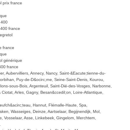
 prix france
ique
r 400
p 400 france
egretol
e france
ique
ol générique
 400 france
er, Aubervilliers, Annecy, Nancy, Saint-&Eacute;tienne-du-
rbihan, Puy-de-D&ocirc;me, Seine-Saint-Denis, Kourou,
llons-sous-Bois, Argenteuil, Saint-Dié-des-Vosges, Narbonne,
iotat, Arles, Gagny, Besan&ccedil;on, Loire-Atlantique,
Neufch&acirc;teau, Hannut, Flémalle-Haute, Spa,
en, Wasseiges, Deinze, Aartselaar, Begijnendijk, Mol,
 Vosselaar, Asse, Linkebeek, Gingelom, Merchtem,
.