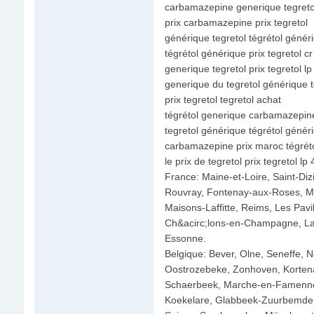
carbamazepine generique tegretol
prix carbamazepine prix tegretol
générique tegretol tégrétol génér
tégrétol générique prix tegretol c
generique tegretol prix tegretol l
generique du tegretol générique t
prix tegretol tegretol achat
tégrétol generique carbamazepin
tegretol générique tégrétol génér
carbamazepine prix maroc tégrét
le prix de tegretol prix tegretol lp
France: Maine-et-Loire, Saint-Dizi
Rouvray, Fontenay-aux-Roses, Mo
Maisons-Laffitte, Reims, Les Pavi
Ch&acirc;lons-en-Champagne, La C
Essonne.
Belgique: Bever, Olne, Seneffe, 
Oostrozebeke, Zonhoven, Kortenak
Schaerbeek, Marche-en-Famenne,
Koekelare, Glabbeek-Zuurbemde