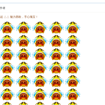
作者
欧起 △△ 魅力西欧，手心瑰宝！