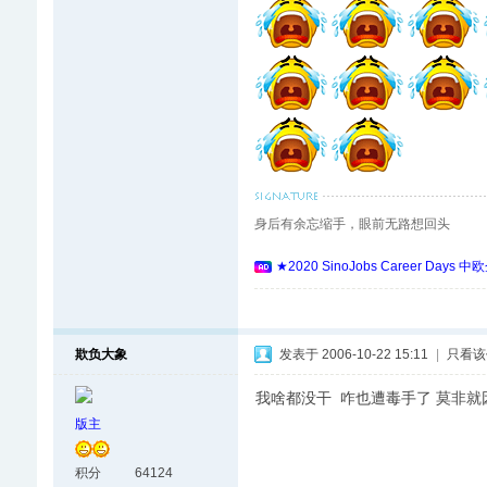
身后有余忘缩手，眼前无路想回头
★2020 SinoJobs Career
欺负大象
发表于 2006-10-22 15:11
|
只看该
我啥都没干 咋也遭毒手了 莫非
版主
积分
64124