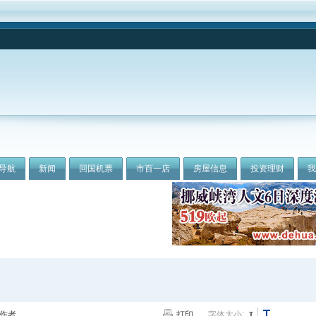
导航
新闻
回国机票
市百一店
房屋信息
投资理财
作者
打印
字体大小: