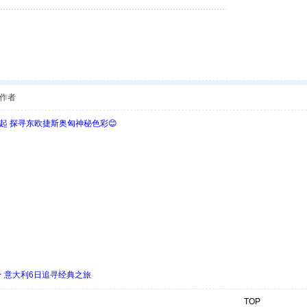
作者
欧起 探寻东欧捷斯奥匈神秘色彩😊
 ★ 意大利6日追寻经典之旅
TOP