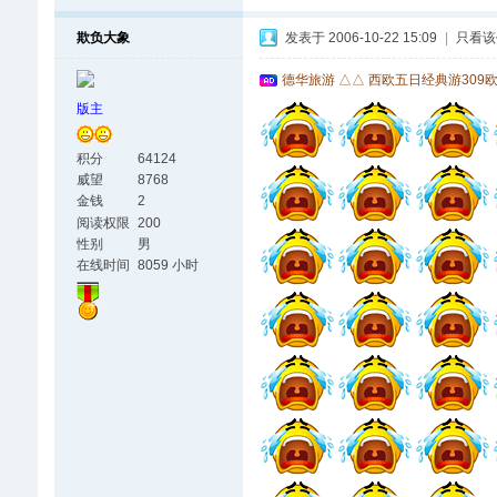
欺负大象
发表于 2006-10-22 15:09
|
只看该
德华旅游 △△ 西欧五日经典游309
版主
积分
64124
威望
8768
金钱
2
阅读权限
200
性别
男
在线时间
8059 小时