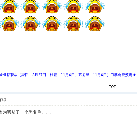
 Days 中欧企业招聘会（斯图—3月27日、杜塞—11月4日、慕尼黑—11月6日）门票免费预定★
TOP
作者
就因为我贴了一个黑名单。。。