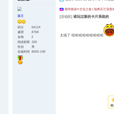
德华旅游✳文化之旅 | 瑞典芬兰深度
版主
[活动区]
谁玩过新的卡片系统的
积分
64124
威望
8768
太搞了 哇哈哈哈哈哈哈哈哈
金钱
2
阅读权限
200
性别
男
在线时间
8059 小时
收