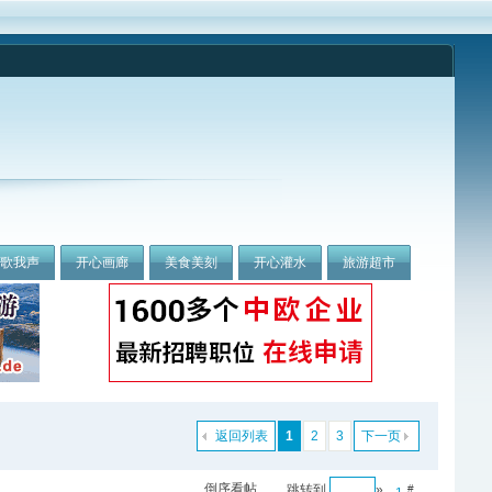
我歌我声
开心画廊
美食美刻
开心灌水
旅游超市
返回列表
1
2
3
下一页
倒序看帖
跳转到
»
#