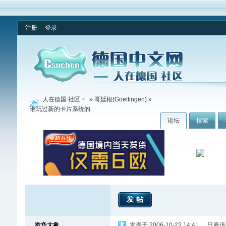
注册
登录
人在德国 社区
»
哥廷根(Goettingen)
»
谁玩过新的卡片系统的
论坛
搜索
发帖
欺负大象
发表于 2006-10-22 14:41
|
只看该