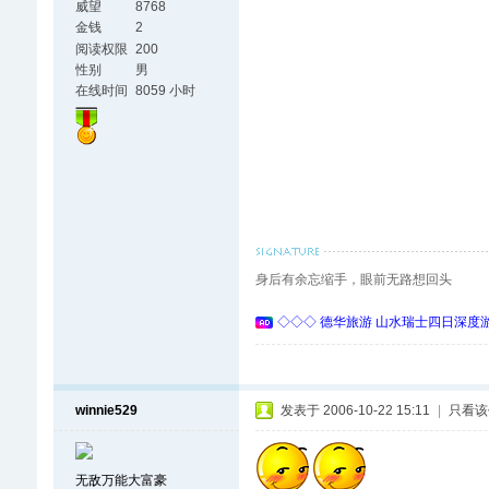
威望
8768
金钱
2
阅读权限
200
性别
男
在线时间
8059 小时
身后有余忘缩手，眼前无路想回头
◇◇◇ 德华旅游 山水瑞士四日深度游 
winnie529
发表于 2006-10-22 15:11
|
只看该
无敌万能大富豪