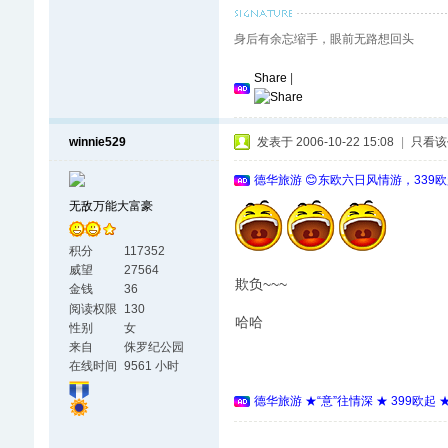
身后有余忘缩手，眼前无路想回头
Share
|
winnie529
发表于 2006-10-22 15:08
|
只看该
德华旅游 😊东欧六日风情游，339
无敌万能大富豪
积分
117352
威望
27564
欺负~~~
金钱
36
阅读权限
130
哈哈
性别
女
来自
侏罗纪公园
在线时间
9561 小时
德华旅游 ★“意”往情深 ★ 399欧起