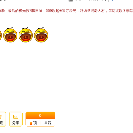
体验 · 最后的极光假期8日游，669欧起✳追寻极光，拜访圣诞老人村，亲历北欧冬季
0
藏
分享
顶
踩