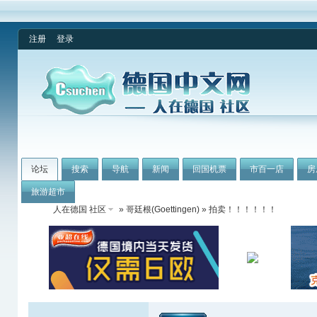
注册
登录
论坛
搜索
导航
新闻
回国机票
市百一店
房
旅游超市
人在德国 社区
»
哥廷根(Goettingen)
» 拍卖！！！！！！