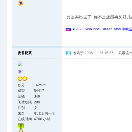
要是卖出去了 你不是还能再买好几条么 :na
★2020 SinoJobs Career 
麦香奶茶
发表于 2006-11-26 16:35
|
只看该
版主
积分
162525
威望
54417
金钱
349
阅读权限
200
性别
女
来自
地球上的一个
美丽角落
在线时间
4706 小时