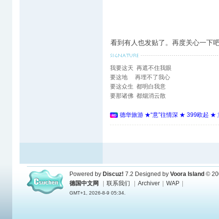
看到有人也发贴了。再度关心一下
我要这天 再遮不住我眼
要这地 再埋不了我心
要这众生 都明白我意
要那诸佛 都烟消云散
德华旅游 ★“意”往情深 ★ 399欧起 
Powered by
Discuz!
7.2
Designed by
Voora Island
© 20
德国中文网
|
联系我们
|
Archiver
|
WAP
|
GMT+1, 2026-8-9 05:34.