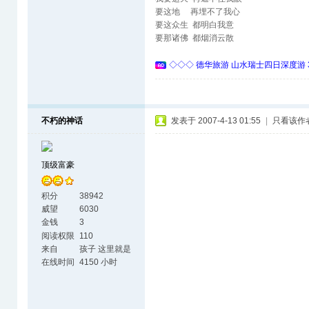
要这地 再埋不了我心
要这众生 都明白我意
要那诸佛 都烟消云散
◇◇◇ 德华旅游 山水瑞士四日深度游 
不朽的神话
发表于 2007-4-13 01:55
|
只看该作
顶级富豪
积分
38942
威望
6030
金钱
3
阅读权限
110
来自
孩子 这里就是
天涯海角了
在线时间
4150 小时