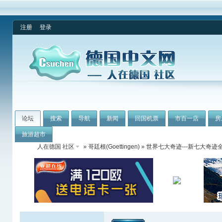
注册
登录
论坛
搜索
导航
新闻
回国机票
市百一店
房
旅游超市
人在德国 社区
»
哥廷根(Goettingen)
» 世界七大奇迹---新七大奇迹