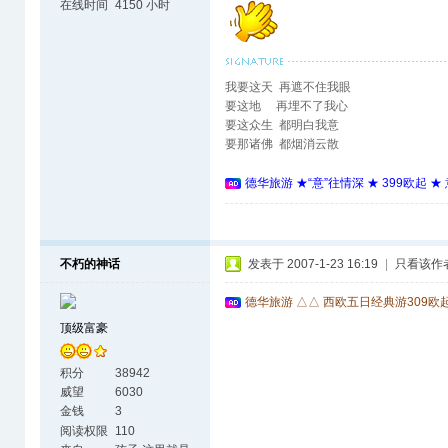
天涯海角了
在线时间
4150 小时
我要这天 再遮不住我眼
要这地 再埋不了我心
要这众生 都明白我意
要那诸佛 都烟消云散
德华旅游 ★“意”往情深 ★ 399欧起 
不朽的神话
发表于 2007-1-23 16:19
|
只看该作
德华旅游 △△ 西欧五日经典游309欧
顶级富豪
积分
38942
威望
6030
金钱
3
阅读权限
110