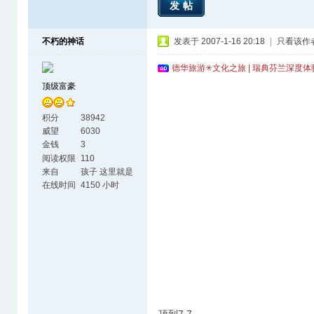
发帖
不朽的神话
发表于 2007-1-16 20:18
|
只看该作
德华旅游✳文化之旅 | 瑞典芬兰深度
顶级富豪
积分
38942
威望
6030
金钱
3
阅读权限
110
来自
孩子 这里就是
天涯海角了
在线时间
4150 小时