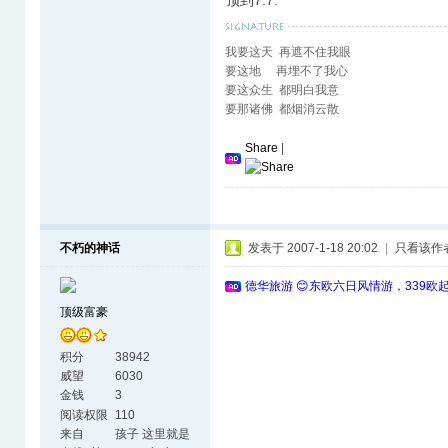
顶到7.7.
我要这天 再遮不住我眼
要这地 再埋不了我心
要这众生 都明白我意
要那诸佛 都烟消云散
Share
|
不朽的神话
发表于 2007-1-18 20:02
|
只看该作
德华旅游 😊东欧六日风情游，339欧
顶级富豪
积分
38942
威望
6030
金钱
3
阅读权限
110
来自
孩子 这里就是