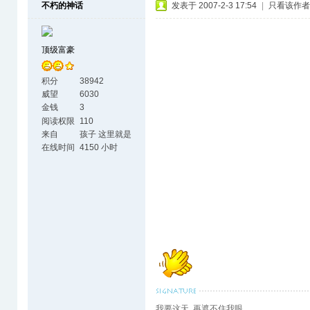
不朽的神话
发表于 2007-2-3 17:54
|
只看该作者
顶级富豪
积分
38942
威望
6030
金钱
3
阅读权限
110
来自
孩子 这里就是
天涯海角了
在线时间
4150 小时
我要这天 再遮不住我眼