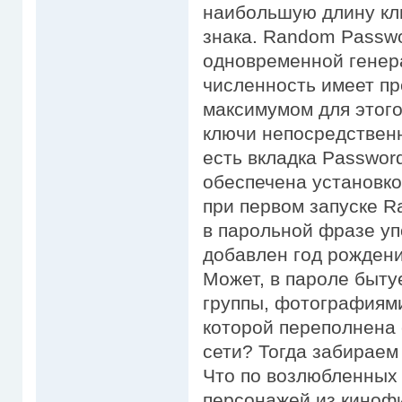
наибольшую длину клю
знака. Random Passwo
одновременной генера
численность имеет пр
максимумом для этого
ключи непосредственн
есть вкладка Passwor
обеспечена установко
при первом запуске R
в парольной фразе уп
добавлен год рождени
Может, в пароле быт
группы, фотографиям
которой переполнена 
сети? Тогда забираем с
Что по возлюбленных 
персонажей из кинофи