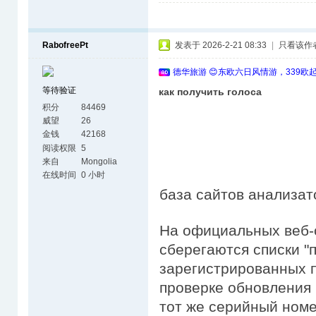
RabofreePt
发表于 2026-2-21 08:33
|
只看该作
德华旅游 😊东欧六日风情游，339欧
等待验证
как получить голоса
积分
84469
威望
26
金钱
42168
阅读权限
5
来自
Mongolia
在线时间
0 小时
база сайтов анализат
На официальных веб-
сберегаются списки "
зарегистрированных п
проверке обновления 
тот же серийный номе