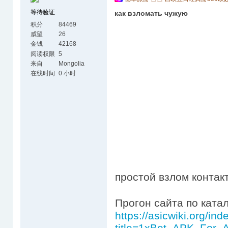
等待验证
как взломать чужую
积分
84469
威望
26
金钱
42168
阅读权限
5
来自
Mongolia
在线时间
0 小时
простой взлом контак
Прогон сайта по катал
https://asicwiki.org/in
title=1xBet_APK_Fo