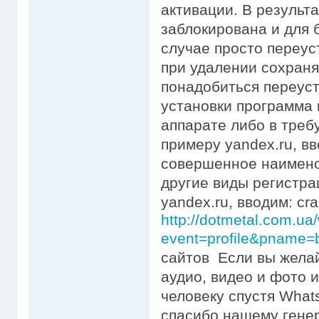
активации. В результ
заблокирована и для
случае просто переус
при удалении сохранят
понадобиться переуст
установки программа 
аппарате либо в требу
примеру yandex.ru, в
совершенное наимено
другие виды регистрац
yandex.ru, вводим: c
http://dotmetal.com.ua
event=profile&pname=
сайтов Если вы желай
аудио, видео и фото 
человеку спустя What
спасибо нашему генер