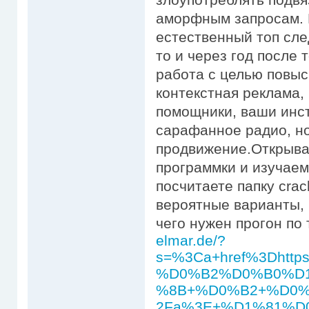
аморфным запросам. 
естественный топ сле
то и через год после 
работа с целью повыс
контекстная реклама,
помощники, ваши инст
сарафанное радио, но
продвижение.Открыва
программки и изучаем
посчитаете папку crac
вероятные варианты, 
чего нужен прогон по
elmar.de/?
s=%3Ca+href%3Dhttp
%D0%B2%D0%B0%D
%8B+%D0%B2+%D0
2Fa%3E+%D1%81%