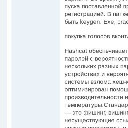
пуска поставленной п
регистрацией. В папк
быть keygen. Exe, cra
покупка голосов вконт
Hashcat обеспечивае
паролей с вероятнос
нескольких разных па
устройствах и вероя
системы взлома хеш-к
оптимизирован помощ
производительности 
температуры.Стандар
— это фишинг, вишин
несуществующие ссыл
нужные программы, и 