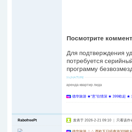
Посмотрите коммента
Для подтверждения у
потребуется серийный
программу безвозмез
аренда квартир лида
德华旅游 ★“意”往情深 ★ 399欧起 
RabofreePt
发表于 2026-2-21 09:10
|
只看该作
德华旅游 △△ 西欧五日经典游309欧