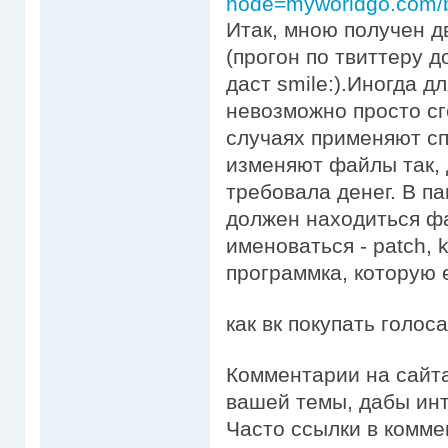
node=myworldgo.com/b
Итак, мною получен дв
(прогон по твиттеру д
даст smile:).Иногда 
невозможно просто сг
случаях применяют с
изменяют файлы так, 
требовала денег. В п
должен находиться фа
именоваться - patch, k
программка, которую 
как вк покупать голоса
Комментарии на сайт
вашей темы, дабы ин
Часто ссылки в комме