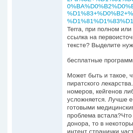
0%BA%D0%B2%D0%
%D1%83+%D0%B2+
%D1%81%D1%83%D1
Terra, при полном ил
ссылка на первоисточ
тексте? Выделите нужн
бесплатные программ
Может быть и такое, 
пиратского лекарства.
номеров, кейгенов ли
усложняется. Лучше е
готовыми медицинским
проблема встала?Что 
донора, то в некотор
интент странички час