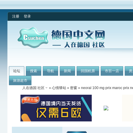
注册
登录
论坛
搜索
导航
新闻
回国机票
市百一店
房
旅游超市
人在德国 社区
»
心情驿站
»
密窗
» neoral 100 mg prix maroc prix 