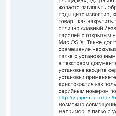
площадках, где распо
желаете взглянуть об
подыщите известие, к
товар. как накрутить г
отлично славный без
паролей с открытым н
Mac OS X. Также дос
совмещение нескольки
папке с установочны
в текстовом документе
установке вводите се
установки применяете
аристократия как поль
серийным номером по
http://jspipe.co.kr/bb
Возможно совмещение
Например, в папке с