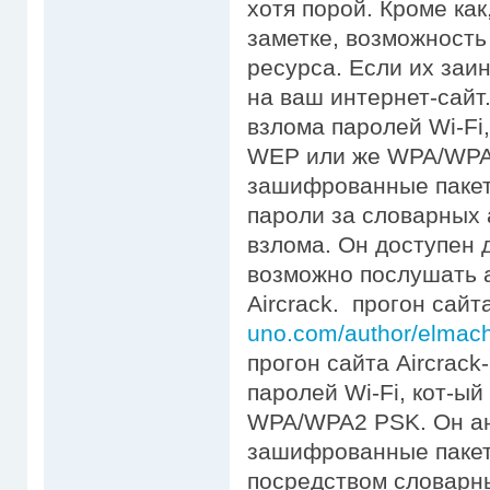
хотя порой. Кроме ка
заметке, возможность
ресурса. Если их заи
на ваш интернет-сайт.
взлома паролей Wi-Fi
WEP или же WPA/WPA
зашифрованные пакеты
пароли за словарных 
взлома. Он доступен 
возможно послушать а
Aircrack. прогон сай
uno.com/author/elmachr
прогон сайта Aircrack
паролей Wi-Fi, кот-ы
WPA/WPA2 PSK. Он а
зашифрованные пакет
посредством словарн