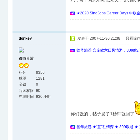
恩，每个月总有那么几天，是csuch
★2020 SinoJobs Career 
donkey
发表于 2007-11-30 21:38
|
只看该
德华旅游 😊东欧六日风情游，339欧
都市贵族
积分
8356
威望
1281
金钱
0
阅读权限
90
在线时间
930 小时
你们强的，帖子发了1秒钟就回了
德华旅游 ★“意”往情深 ★ 399欧起 