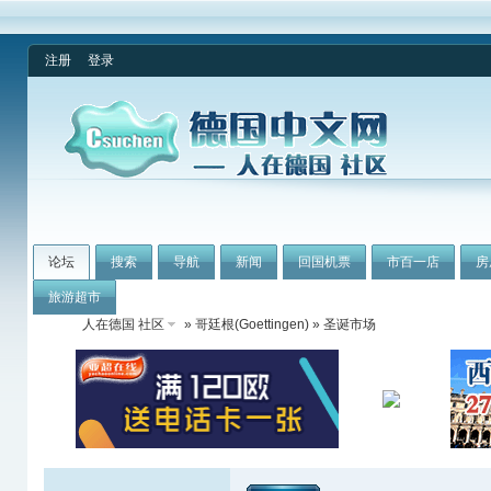
注册
登录
论坛
搜索
导航
新闻
回国机票
市百一店
房
旅游超市
人在德国 社区
»
哥廷根(Goettingen)
» 圣诞市场