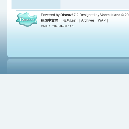
Powered by
Discuz!
7.2
Designed by
Voora Island
© 20
德国中文网
|
联系我们
|
Archiver
|
WAP
|
GMT+1, 2026-8-9 07:47.