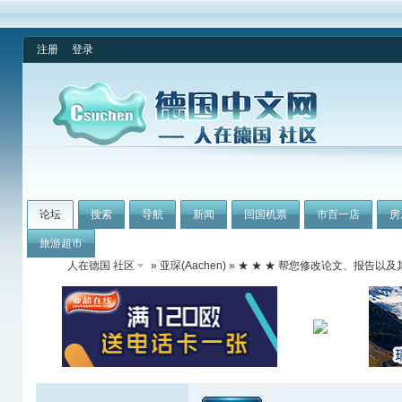
注册
登录
论坛
搜索
导航
新闻
回国机票
市百一店
房
旅游超市
人在德国 社区
»
亚琛(Aachen)
» ★ ★ ★ 帮您修改论文、报告以及