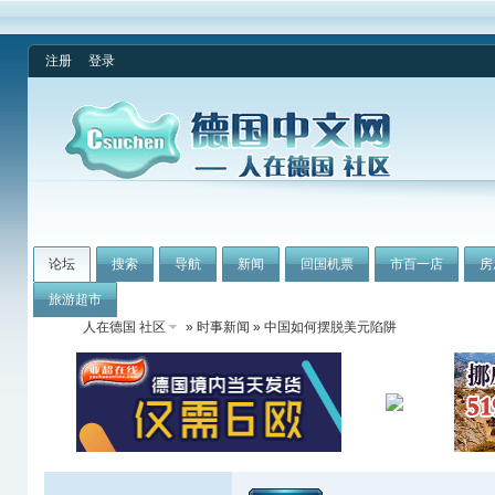
注册
登录
论坛
搜索
导航
新闻
回国机票
市百一店
房
旅游超市
人在德国 社区
»
时事新闻
» 中国如何摆脱美元陷阱