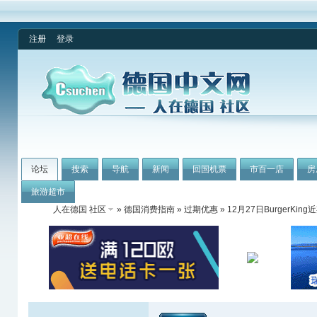
注册
登录
论坛
搜索
导航
新闻
回国机票
市百一店
房
旅游超市
人在德国 社区
»
德国消费指南
»
过期优惠
» 12月27日BurgerK