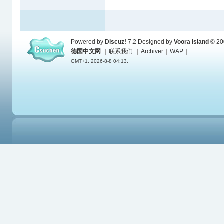
Powered by
Discuz!
7.2
Designed by
Voora Island
© 20
德国中文网
|
联系我们
|
Archiver
|
WAP
|
GMT+1, 2026-8-8 04:13.