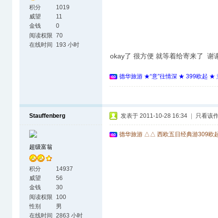
积分
1019
威望
11
金钱
0
阅读权限
70
在线时间
193 小时
okay了 很方便 就等着给寄来了 
德华旅游 ★“意”往情深 ★ 399欧起 
Stauffenberg
发表于 2011-10-28 16:34
|
只看该
德华旅游 △△ 西欧五日经典游309欧
超级富翁
积分
14937
威望
56
金钱
30
阅读权限
100
性别
男
在线时间
2863 小时