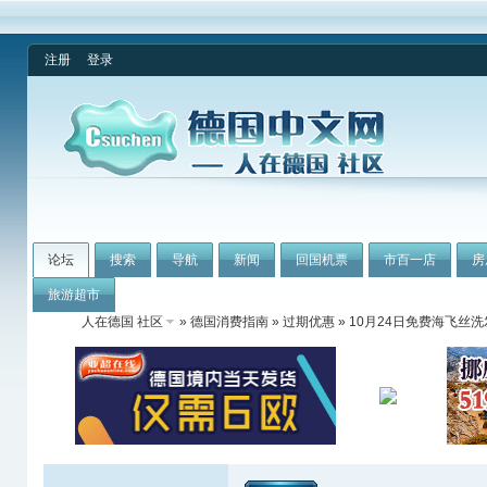
注册
登录
论坛
搜索
导航
新闻
回国机票
市百一店
房
旅游超市
人在德国 社区
»
德国消费指南
»
过期优惠
» 10月24日免费海飞丝