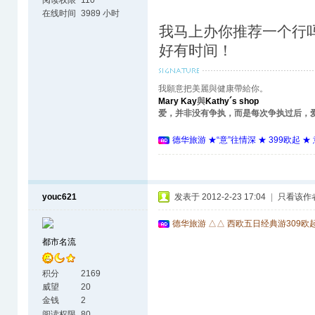
在线时间
3989 小时
我马上办你推荐一个行
好有时间！
我願意把美麗與健康帶給你。
Mary Kay
與
Kathy´s shop
爱，并非没有争执，而是每次争执过后，
德华旅游 ★“意”往情深 ★ 399欧起 
youc621
发表于 2012-2-23 17:04
|
只看该作
德华旅游 △△ 西欧五日经典游309欧
都市名流
积分
2169
威望
20
金钱
2
阅读权限
80