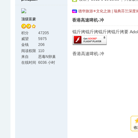
德华旅游✳文化之旅 | 瑞典芬兰深度
顶级富豪
香港高速啤机-冲
锟斤拷锟斤拷锟斤拷锟斤拷要 Adobe F
积分
47205
威望
5975
金钱
206
阅读权限
110
香港高速啤机-冲
来自
恶毒N卵巢
在线时间
6036 小时
收