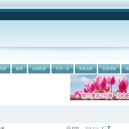
导航
新闻
回国机票
市百一店
房屋信息
投资理财
作者
打印
字体大小: