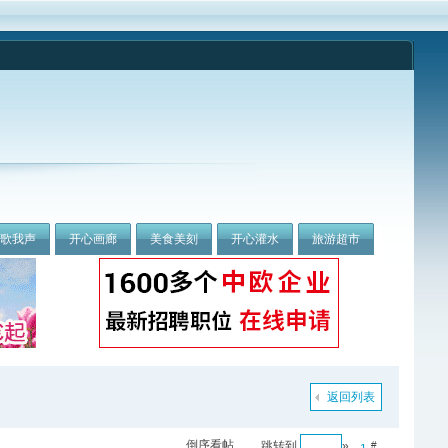
我歌我声
开心画廊
美食美刻
开心灌水
旅游超市
返回列表
倒序看帖
跳转到
»
#