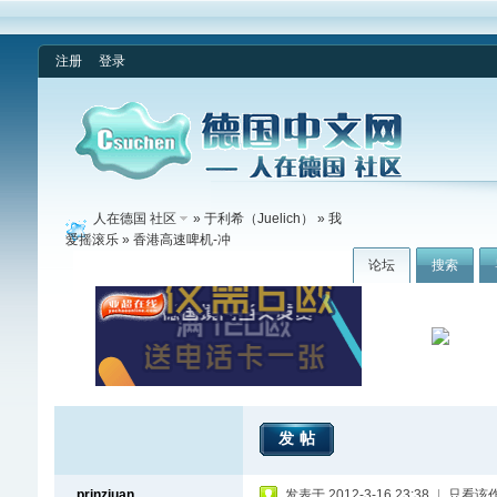
注册
登录
人在德国 社区
»
于利希（Juelich）
»
我
爱摇滚乐
» 香港高速啤机-冲
论坛
搜索
发帖
prinzjuan
发表于 2012-3-16 23:38
|
只看该