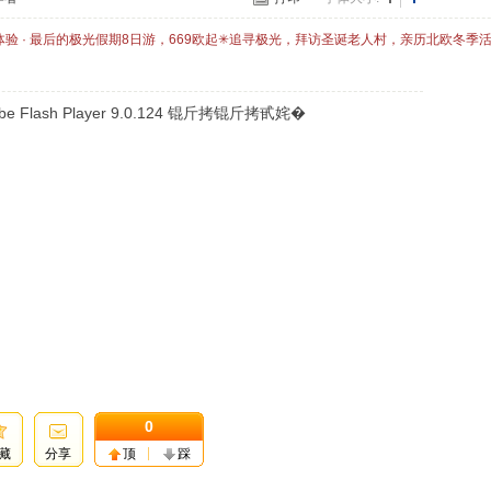
体验 · 最后的极光假期8日游，669欧起✳追寻极光，拜访圣诞老人村，亲历北欧冬季
lash Player 9.0.124 锟斤拷锟斤拷甙姹�
0
藏
分享
顶
踩