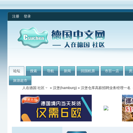
注册
登录
论坛
搜索
导航
新闻
回国机票
市百一店
房
旅游超市
人在德国 社区
»
汉堡(hamburg)
» 汉堡仓库高薪招聘业务经理一名