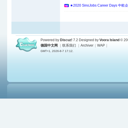
★2020 SinoJobs Career 
Powered by
Discuz!
7.2
Designed by
Voora Island
© 20
德国中文网
|
联系我们
|
Archiver
|
WAP
|
GMT+1, 2026-8-7 17:12.