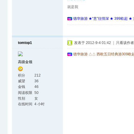
就是我
德华旅游 ★“意”往情深 ★ 399欧起 
tomtop1
发表于 2012-9-4 01:42
|
只看该作者
德华旅游 △△ 西欧五日经典游309欧
高级金领
积分
212
威望
36
金钱
46
阅读权限
50
性别
女
在线时间
4 小时