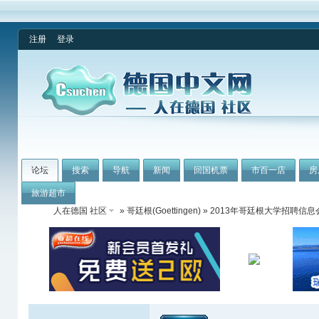
注册
登录
论坛
搜索
导航
新闻
回国机票
市百一店
房
旅游超市
人在德国 社区
»
哥廷根(Goettingen)
» 2013年哥廷根大学招聘信息会 