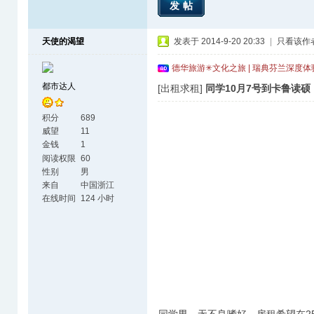
发帖
天使的渴望
发表于 2014-9-20 20:33
|
只看该作
德华旅游✳文化之旅 | 瑞典芬兰深度
都市达人
[出租求租]
同学10月7号到卡鲁读
积分
689
威望
11
金钱
1
阅读权限
60
性别
男
来自
中国浙江
在线时间
124 小时