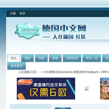
注册
登录
论坛
搜索
导航
新闻
回国机票
市百一店
房
旅游超市
人在德国 社区
»
卡尔斯鲁厄(Karlsruhe)-斯图加特(Stuttgart)
» 同学