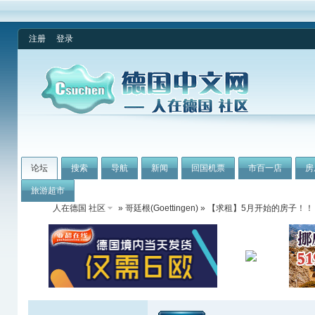
注册
登录
论坛
搜索
导航
新闻
回国机票
市百一店
房
旅游超市
人在德国 社区
»
哥廷根(Goettingen)
» 【求租】5月开始的房子！！