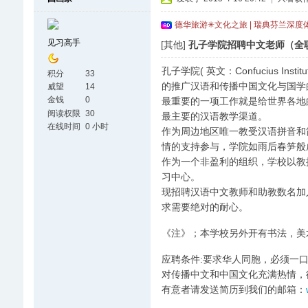
德华旅游✳文化之旅 | 瑞典芬兰深度
见习高手
[其他]
孔子学院招聘中文老师（全
孔子学院( 英文：Confucius I
积分
33
的推广汉语和传播中国文化与国学
威望
14
金钱
0
最重要的一项工作就是给世界各地
阅读权限
30
最主要的汉语教学渠道。
在线时间
0 小时
作为周边地区唯一教受汉语拼音和
情的支持参与，学院如雨后春笋般
作为一个非盈利的组织，学校以教
习中心。
现招聘汉语中文教师和助教数名加入
求需要绝对的耐心。
《注》；本学校另外开有书法，美
应聘条件:要求华人同胞，必须一
对传播中文和中国文化充满热情，
有意者请发送简历到我们的邮箱：