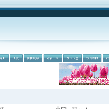
导航
新闻
回国机票
市百一店
房屋信息
投资理财
作者
打印
字体大小: